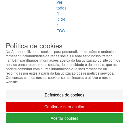
Ver
todos
DDR
4
ECC
DDR
Política de cookies
1
Na Apronet utilizamos cookies para personalizar conteúdo e anúncios,
fornecer funcionalidades de redes sociais e analisar o nosso tráfego.
DDR
Também partilhamos informações acerca da tua utilização do site com os
nossos parceiros de redes sociais, de publicidade e de análise, que as
2
podem combinar com outras informações que lhes forneceste ou
recolhidas por estes a partir da tua utilização dos respetivos serviços.
DDR
Concordas com os nossos cookies se continuares a utilizar o nosso
website.
3
DDR
Definições de cookies
4
Continuar sem aceitar
DDR
2
Aceitar cookies
ECC