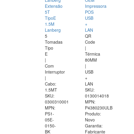
Lanberg
OEM
Extensão
Impressora
5T
POS
TipoE
USB
1.5M
+
Lanberg
LAN
5
QR
Tomadas
Code
Tipo
|
E
Térmica
|
80MM
Com
|
Interruptor
USB
|
+
Cabo:
LAN
1.5MT
SKU:
SKU:
0130014018
0300310001
MPN:
MPN:
P4380230ULB
PS1-
Produto:
05E-
Novo
0150-
Garantia:
BK
Fabricante