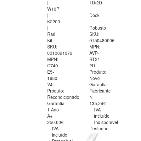
|
1D/2D
W10P
|
|
Dock
K2200
|
|
Robusto
Rail
SKU:
Kit
0150480006
SKU:
MPN:
0010091079
AVP-
MPN:
BT31-
C740
2D
E5-
Produto:
1680
Novo
V4
Garantia:
Produto:
Fabricante
Recondicionado
N
Garantia:
135.24€
1 Ano
IVA
A+
incluído
250.00€
Indisponível
IVA
Destaque
incluído