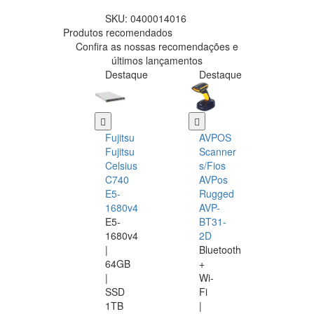
SKU:
0400014016
Produtos recomendados
Confira as nossas recomendações e
últimos lançamentos
Destaque
Destaque
Fujitsu
AVPOS
Fujitsu
Scanner
Celsius
s/Fios
C740
AVPos
E5-
Rugged
1680v4
AVP-
E5-
BT31-
1680v4
2D
|
Bluetooth
64GB
+
|
Wi-
SSD
Fi
1TB
|