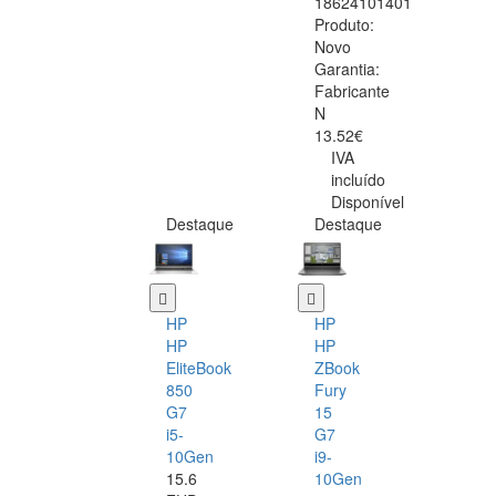
18624101401
Produto:
Novo
Garantia:
Fabricante
N
13.52€
IVA
incluído
Disponível
Destaque
Destaque
HP
HP
HP
HP
EliteBook
ZBook
850
Fury
G7
15
i5-
G7
10Gen
i9-
15.6
10Gen