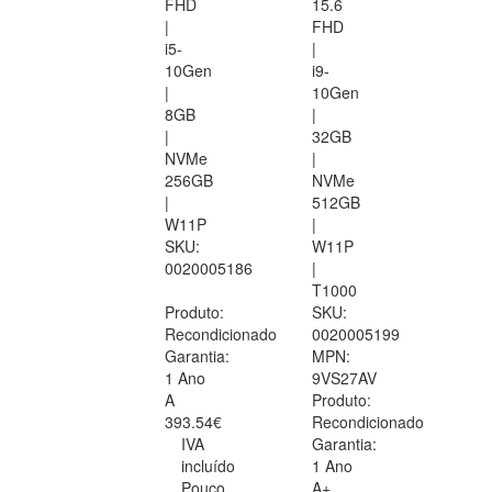
FHD
15.6
|
FHD
i5-
|
10Gen
i9-
|
10Gen
8GB
|
|
32GB
NVMe
|
256GB
NVMe
|
512GB
W11P
|
SKU:
W11P
0020005186
|
T1000
Produto:
SKU:
Recondicionado
0020005199
Garantia:
MPN:
1 Ano
9VS27AV
A
Produto:
393.54€
Recondicionado
IVA
Garantia:
incluído
1 Ano
Pouco
A+