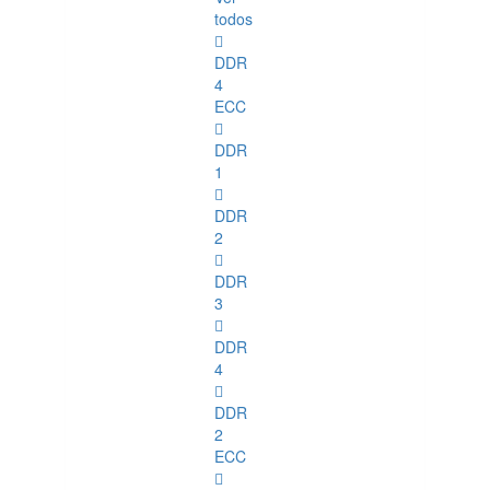
todos
DDR
4
ECC
DDR
1
DDR
2
DDR
3
DDR
4
DDR
2
ECC