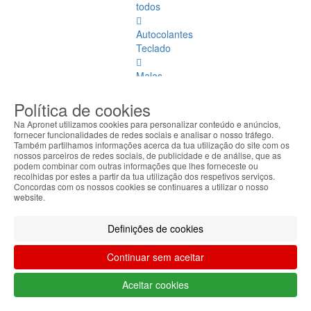
todos
Autocolantes
Teclado
Malas
Transporte
Política de cookies
Docking
Na Apronet utilizamos cookies para personalizar conteúdo e anúncios,
Stations
fornecer funcionalidades de redes sociais e analisar o nosso tráfego.
Também partilhamos informações acerca da tua utilização do site com os
nossos parceiros de redes sociais, de publicidade e de análise, que as
Bases
podem combinar com outras informações que lhes forneceste ou
Refrigeração
recolhidas por estes a partir da tua utilização dos respetivos serviços.
Concordas com os nossos cookies se continuares a utilizar o nosso
website.
Power
Banks
Definições de cookies
Canetas
Touch
Continuar sem aceitar
Outros
Aceitar cookies