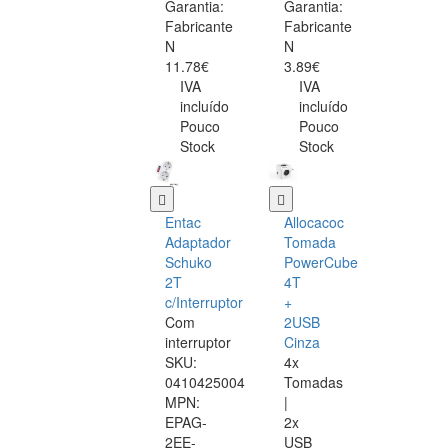
Garantia:
Garantia:
Fabricante
Fabricante
N
N
11.78€
3.89€
IVA
IVA
incluído
incluído
Pouco
Pouco
Stock
Stock
Entac
Allocacoc
Adaptador
Tomada
Schuko
PowerCube
2T
4T
c/Interruptor
+
Com
2USB
interruptor
Cinza
SKU:
4x
0410425004
Tomadas
MPN:
|
EPAG-
2x
2EE-
USB