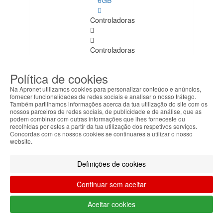
6GB
Controladoras
Controladoras
Ver
todos
Política de cookies
Na Apronet utilizamos cookies para personalizar conteúdo e anúncios,
Disco
fornecer funcionalidades de redes sociais e analisar o nosso tráfego.
Também partilhamos informações acerca da tua utilização do site com os
Portas
nossos parceiros de redes sociais, de publicidade e de análise, que as
podem combinar com outras informações que lhes forneceste ou
recolhidas por estes a partir da tua utilização dos respetivos serviços.
Spares
Concordas com os nossos cookies se continuares a utilizar o nosso
PC
website.
Spares PC
Definições de cookies
Ver
todos
Continuar sem aceitar
Barebone
Aceitar cookies
Caixas