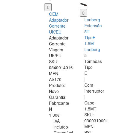
OEM
Lanberg
Adaptador
Extensão
Corrente
5T
UK/EU
TipoE
Adaptador
1.5M
Corrente
Lanberg
Viagem
5
UK/EU
Tomadas
SKU:
Tipo
0540014016
E
MPN:
|
AS170
Com
Produto:
Interruptor
Novo
|
Garantia:
Cabo:
Fabricante
1.5MT
N
SKU:
1.30€
0300310001
IVA
MPN:
incluído
PS1-
Disponível