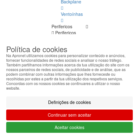
Backplane
Ventoínhas
Perifericos
Perifericos
Ver
todos
Política de cookies
Na Apronet utilizamos cookies para personalizar conteúdo e anúncios,
Equipamentos
fornecer funcionalidades de redes sociais e analisar o nosso tráfego.
Médicos
Também partilhamos informações acerca da tua utilização do site com os
nossos parceiros de redes sociais, de publicidade e de análise, que as
podem combinar com outras informações que lhes forneceste ou
recolhidas por estes a partir da tua utilização dos respetivos serviços.
Equipamentos
Concordas com os nossos cookies se continuares a utilizar o nosso
website.
Médicos
Ver
todos
Definições de cookies
Aparelhos
Continuar sem aceitar
Acessórios
Aceitar cookies
Portáteis