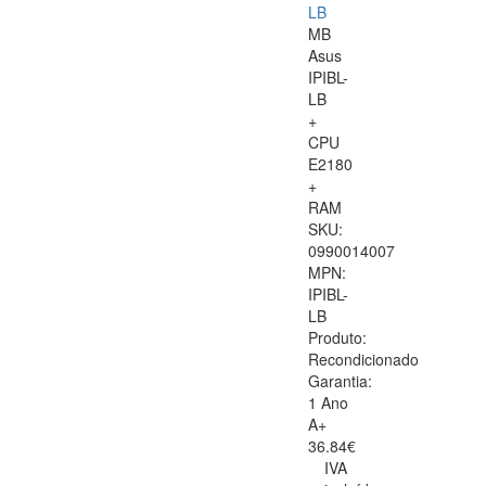
LB
MB
Asus
IPIBL-
LB
+
CPU
E2180
+
RAM
SKU:
0990014007
MPN:
IPIBL-
LB
Produto:
Recondicionado
Garantia:
1 Ano
A+
36.84€
IVA