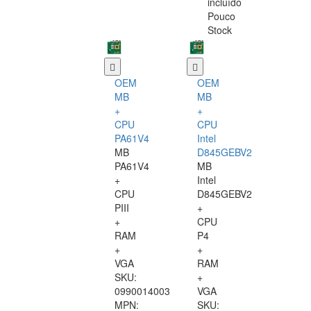
incluído
Pouco
Stock
OEM
OEM
MB
MB
+
+
CPU
CPU
PA61V4
Intel
MB
D845GEBV2
PA61V4
MB
+
Intel
CPU
D845GEBV2
PIII
+
+
CPU
RAM
P4
+
+
VGA
RAM
SKU:
+
0990014003
VGA
MPN:
SKU: