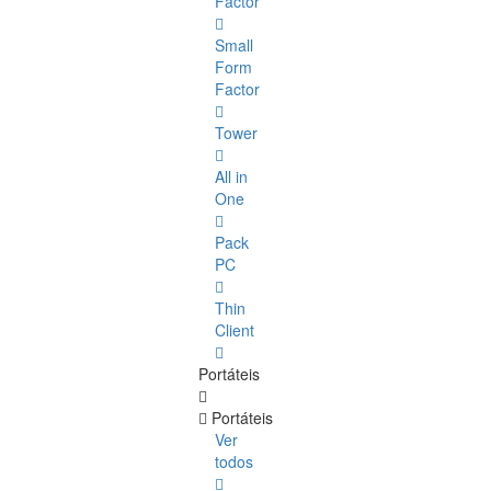
Factor
Small
Form
Factor
Tower
All in
One
Pack
PC
Thin
Client
Portáteis
Portáteis
Ver
todos