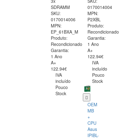
3x
SKU:
SDRAMM
0170014004
SKU:
MPN:
0170014006
P2XBL
MPN:
Produto:
EP_61BXA_M
Recondicionado
Produto:
Garantia:
Recondicionado
1 Ano
Garantia:
A+
1 Ano
122.94€
A+
IVA
122.94€
incluído
IVA
Pouco
incluído
Stock
Pouco
Stock
OEM
MB
+
CPU
Asus
IPIBL-