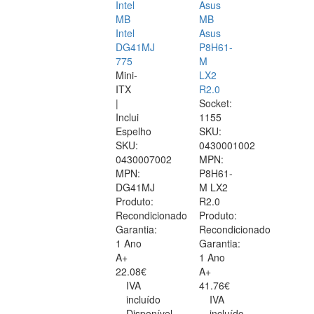
Intel
Asus
MB
MB
Intel
Asus
DG41MJ
P8H61-
775
M
Mini-
LX2
ITX
R2.0
|
Socket:
Inclui
1155
Espelho
SKU:
SKU:
0430001002
0430007002
MPN:
MPN:
P8H61-
DG41MJ
M LX2
Produto:
R2.0
Recondicionado
Produto:
Garantia:
Recondicionado
1 Ano
Garantia:
A+
1 Ano
22.08€
A+
IVA
41.76€
incluído
IVA
Disponível
incluído