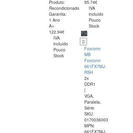
Produto:
95.74€
Recondicionado
IVA
Garantia:
incluído
1 Ano
Pouco
A+
Stock
122.94€
IVA
incluído
Foxconn
Pouco
MB
Stock
Foxconn
661FX7MJ-
RSH
2x
DDR1
|
VGA,
Paralela,
Série
SKU:
0170036003
MPN:
661FX7MJ-