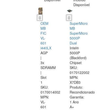
Disponível
OEM
SuperMicro
MB
MB
FIC
SuperMicro
VL-
5000P
601
Dual
i440LX
Intel®
AGP
5000P
|
(Blackford)
3x
Chipset
SDRAMM
SKU:
|
0170122002
Slot
MPN:
1
X7DB3
SKU:
Produto:
0170014002
Recondicionado
MPN:
Garantia:
VL-
1 Ano
601
A+