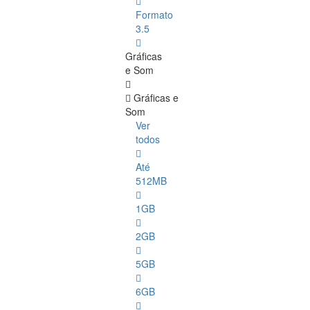
Formato
3.5
Gráficas
e Som
Gráficas e
Som
Ver
todos
Até
512MB
1GB
2GB
5GB
6GB