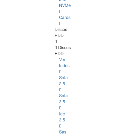
NVMe
Cards
Discos
HDD
Discos
HDD
Ver
todos
Sata
2.5
Sata
3.5
Ide
3.5
Sas