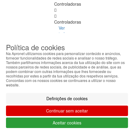
Controladoras
Controladoras
Ver
todos
Política de cookies
Disco
Na Apronet utilizamos cookies para personalizar conteúdo e anúncios,
Portas
fornecer funcionalidades de redes sociais e analisar o nosso tráfego.
Também partilhamos informações acerca da tua utilização do site com os
nossos parceiros de redes sociais, de publicidade e de análise, que as
Spares
podem combinar com outras informações que lhes forneceste ou
PC
recolhidas por estes a partir da tua utilização dos respetivos serviços.
Concordas com os nossos cookies se continuares a utilizar o nosso
website.
Spares PC
Ver
Definições de cookies
todos
Continuar sem aceitar
Barebone
Aceitar cookies
Caixas