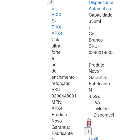
Dispensador
S-
Automático
FIXX
Capacidade:
S-
350ml
FIXX
|
APX4
Cor:
Cola
Branco
ultra
SKU:
forte
0240014005
e
pó
Produto:
de
Novo
enchimento
Garantia:
reforçado
Fabricante
SKU:
N
0300448001
4.59€
MPN:
IVA
APX4
incluído
Produto:
Disponível
Novo
Garantia:
Fabricante
Lovit
N