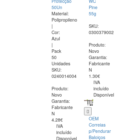
Protecção
WC
50Un
Pine
Material:
55g
Polipropileno
|
SKU:
Cor:
0300379002
Azul
|
Produto:
Pack
Novo
50
Garantia:
Unidades
Fabricante
SKU:
N
0240014004
1.30€
IVA
Produto:
incluído
Novo
Disponível
Garantia:
Fabricante
N
OEM
4.28€
Correias
IVA
p/Pendurar
incluído
Baloiços
Disponível