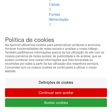
Caixas
Fontes
Alimentação
Ventoínhas
e
Política de cookies
Coolers
Na Apronet utilizamos cookies para personalizar conteúdo e anúncios,
fornecer funcionalidades de redes sociais e analisar o nosso tráfego.
Motherboards
Também partilhamos informações acerca da tua utilização do site com os
nossos parceiros de redes sociais, de publicidade e de análise, que as
Spares
podem combinar com outras informações que lhes forneceste ou
recolhidas por estes a partir da tua utilização dos respetivos serviços.
Portátil
Concordas com os nossos cookies se continuares a utilizar o nosso
website.
Spares
Portátil
Definições de cookies
Ver
todos
Continuar sem aceitar
Placa
Aceitar cookies
3G