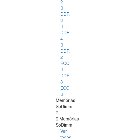
2
DDR
3
DDR
4
DDR
2
ECC
DDR
3
ECC
Memórias
SoDimm
Memórias
SoDimm
Ver
todos