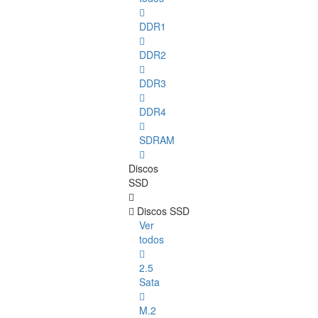
DDR1
DDR2
DDR3
DDR4
SDRAM
Discos
SSD
Discos SSD
Ver
todos
2.5
Sata
M.2