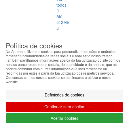
todos
Até
512MB
1GB
Política de cookies
2GB
Na Apronet utilizamos cookies para personalizar conteúdo e anúncios,
fornecer funcionalidades de redes sociais e analisar o nosso tráfego.
5GB
Também partilhamos informações acerca da tua utilização do site com os
nossos parceiros de redes sociais, de publicidade e de análise, que as
6GB
podem combinar com outras informações que lhes forneceste ou
recolhidas por estes a partir da tua utilização dos respetivos serviços.
Concordas com os nossos cookies se continuares a utilizar o nosso
Controladoras
website.
Definições de cookies
Controladoras
Ver
Continuar sem aceitar
todos
Aceitar cookies
Disco