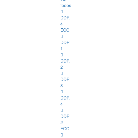
todos
DDR
4
ECC
DDR
1
DDR
2
DDR
3
DDR
4
DDR
2
ECC