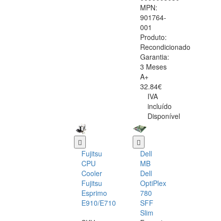
MPN:
901764-
001
Produto:
Recondicionado
Garantia:
3 Meses
A+
32.84€
IVA
incluído
Disponível
Fujitsu
Dell
CPU
MB
Cooler
Dell
Fujitsu
OptiPlex
Esprimo
780
E910/E710
SFF
Slim