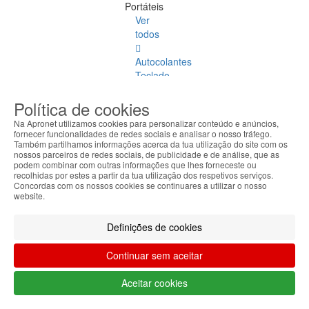
Portáteis
Ver
todos
Autocolantes
Teclado
Malas
Política de cookies
Transporte
Na Apronet utilizamos cookies para personalizar conteúdo e anúncios,
fornecer funcionalidades de redes sociais e analisar o nosso tráfego.
Docking
Também partilhamos informações acerca da tua utilização do site com os
nossos parceiros de redes sociais, de publicidade e de análise, que as
Stations
podem combinar com outras informações que lhes forneceste ou
recolhidas por estes a partir da tua utilização dos respetivos serviços.
Bases
Concordas com os nossos cookies se continuares a utilizar o nosso
website.
Refrigeração
Definições de cookies
Power
Banks
Continuar sem aceitar
Canetas
Touch
Aceitar cookies