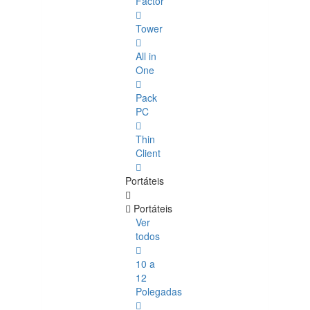
Factor
Tower
All in
One
Pack
PC
Thin
Client
Portáteis
Portáteis
Ver
todos
10 a
12
Polegadas