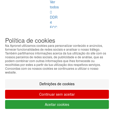
Ver
todos
DDR
4
ECC
DDR
Política de cookies
1
Na Apronet utilizamos cookies para personalizar conteúdo e anúncios,
fornecer funcionalidades de redes sociais e analisar o nosso tráfego.
DDR
Também partilhamos informações acerca da tua utilização do site com os
nossos parceiros de redes sociais, de publicidade e de análise, que as
2
podem combinar com outras informações que lhes forneceste ou
recolhidas por estes a partir da tua utilização dos respetivos serviços.
DDR
Concordas com os nossos cookies se continuares a utilizar o nosso
website.
3
DDR
Definições de cookies
4
Continuar sem aceitar
DDR
2
Aceitar cookies
ECC