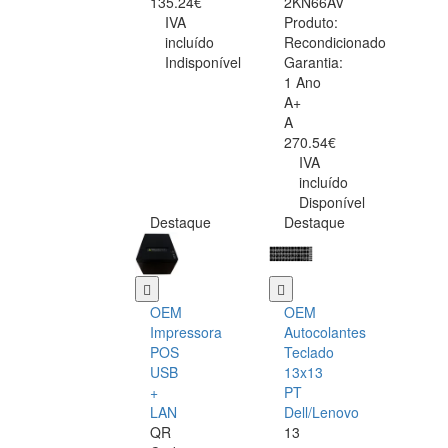
135.24€
2KN66AV
IVA
Produto:
incluído
Recondicionado
Indisponível
Garantia:
1 Ano
A+
A
270.54€
IVA
incluído
Disponível
Destaque
Destaque
OEM
OEM
Impressora
Autocolantes
POS
Teclado
USB
13x13
+
PT
LAN
Dell/Lenovo
QR
13