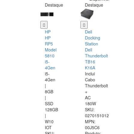
Destaque
Destaque
HP
Dell
HP
Docking
RP5
Station
Model
Dell
5810
Thunderbolt
i5-
TB16
4Gen
K16A
i5-
Inclui
4Gen
Cabo
|
Thunderbolt
8GB
+
|
AC
SSD
180W
128GB
SKU:
|
0270151012
W10
MPN:
IOT
00J5C6
SKU:
Produto: