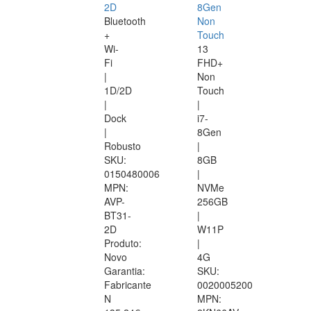
2D
8Gen
Bluetooth
Non
+
Touch
Wi-
13
Fi
FHD+
|
Non
1D/2D
Touch
|
|
Dock
i7-
|
8Gen
Robusto
|
SKU:
8GB
0150480006
|
MPN:
NVMe
AVP-
256GB
BT31-
|
2D
W11P
Produto:
|
Novo
4G
Garantia:
SKU:
Fabricante
0020005200
N
MPN: