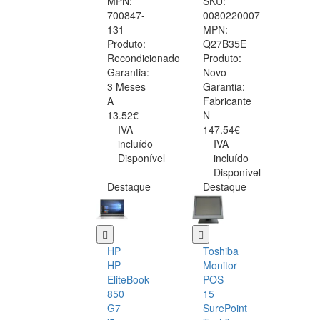
MPN:
SKU:
700847-
0080220007
131
MPN:
Produto:
Q27B35E
Recondicionado
Produto:
Garantia:
Novo
3 Meses
Garantia:
A
Fabricante
13.52€
N
IVA
147.54€
incluído
IVA
Disponível
incluído
Disponível
Destaque
Destaque
HP
Toshiba
HP
Monitor
EliteBook
POS
850
15
G7
SurePoint