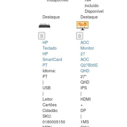
incluído
Disponível
Destaque
Destaque
HP
AOC
Teclado
Monitor
HP
27
SmartCard
AOC
PT
Q27B35E
Idioma:
QHD
PT
27"
|
QHD
USB
IPS
|
|
Leitor
HDMI
Cartões
+
Cidadão
DP
SKU:
|
0180005150
1MS