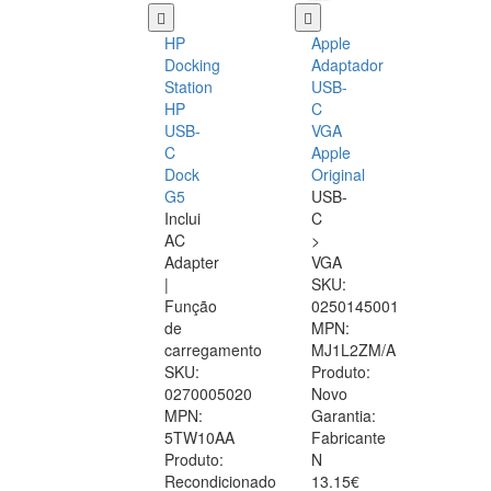
HP
Apple
Docking
Adaptador
Station
USB-
HP
C
USB-
VGA
C
Apple
Dock
Original
G5
USB-
Inclui
C
AC
>
Adapter
VGA
|
SKU:
Função
0250145001
de
MPN:
carregamento
MJ1L2ZM/A
SKU:
Produto:
0270005020
Novo
MPN:
Garantia:
5TW10AA
Fabricante
Produto:
N
Recondicionado
13.15€