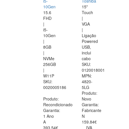
i5-
Toshiba
10Gen
15"
15.6
Touch
FHD
|
|
VGA
i5-
|
10Gen
Ligação
|
Powered
8GB
USB,
|
inclui
NVMe
cabo
256GB
SKU:
|
0120018001
W11P
MPN:
SKU:
4820-
0020005186
5LG
Produto:
Produto:
Novo
Recondicionado
Garantia:
Garantia:
Fabricante
1 Ano
N
A
159.84€
393.54€
IVA