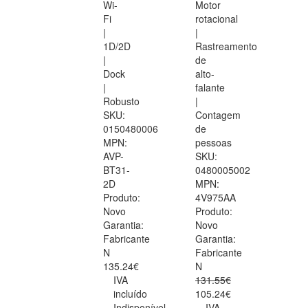
Wi-
Motor
Fi
rotacional
|
|
1D/2D
Rastreamento
|
de
Dock
alto-
|
falante
Robusto
|
SKU:
Contagem
0150480006
de
MPN:
pessoas
AVP-
SKU:
BT31-
0480005002
2D
MPN:
Produto:
4V975AA
Novo
Produto:
Garantia:
Novo
Fabricante
Garantia:
N
Fabricante
135.24€
N
IVA
131.55€
incluído
105.24€
Indisponível
IVA