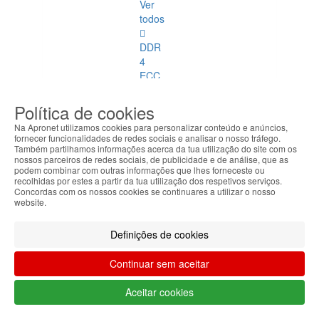
Ver
todos
DDR
4
ECC
DDR
Política de cookies
1
Na Apronet utilizamos cookies para personalizar conteúdo e anúncios,
fornecer funcionalidades de redes sociais e analisar o nosso tráfego.
DDR
Também partilhamos informações acerca da tua utilização do site com os
nossos parceiros de redes sociais, de publicidade e de análise, que as
2
podem combinar com outras informações que lhes forneceste ou
recolhidas por estes a partir da tua utilização dos respetivos serviços.
DDR
Concordas com os nossos cookies se continuares a utilizar o nosso
website.
3
DDR
Definições de cookies
4
Continuar sem aceitar
DDR
2
Aceitar cookies
ECC