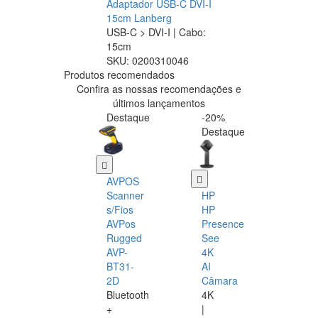
Adaptador USB-C DVI-I
15cm Lanberg
USB-C > DVI-I | Cabo:
15cm
SKU:
0200310046
Produtos recomendados
Confira as nossas recomendações e
últimos lançamentos
Destaque
-20%
Destaque
AVPOS
Scanner
HP
s/Fios
HP
AVPos
Presence
Rugged
See
AVP-
4K
BT31-
AI
2D
Câmara
Bluetooth
4K
+
|