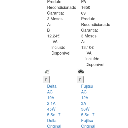
Produto:
PA-
Recondicionado
1650-
Garantia:
69
3 Meses
Produto:
A+
Recondicionado
B
Garantia:
12.24€
3 Meses
IVA
A+
incluído
13.10€
Disponível
IVA
incluído
Disponível
Delta
Fujitsu
AC
AC
19V
12V
2.1A
3A
45W
36W
5.5x1.7
5.5x1.7
Delta
Fujitsu
Original
Original