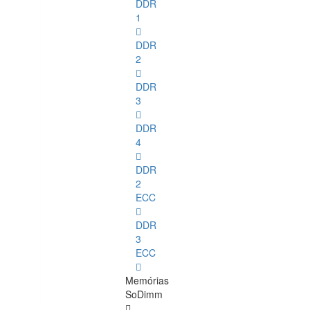
DDR
1
DDR
2
DDR
3
DDR
4
DDR
2
ECC
DDR
3
ECC
Memórias
SoDimm