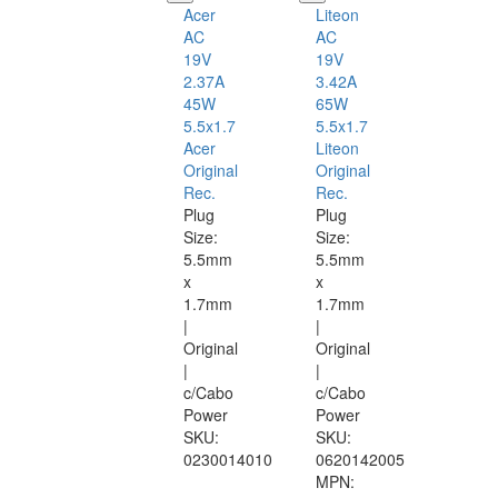
Acer
Liteon
AC
AC
19V
19V
2.37A
3.42A
45W
65W
5.5x1.7
5.5x1.7
Acer
Liteon
Original
Original
Rec.
Rec.
Plug
Plug
Size:
Size:
5.5mm
5.5mm
x
x
1.7mm
1.7mm
|
|
Original
Original
|
|
c/Cabo
c/Cabo
Power
Power
SKU:
SKU:
0230014010
0620142005
MPN: