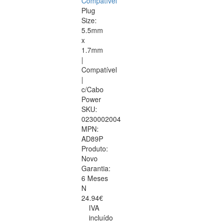
Compatível
Plug
Size:
5.5mm
x
1.7mm
|
Compatível
|
c/Cabo
Power
SKU:
0230002004
MPN:
AD89P
Produto:
Novo
Garantia:
6 Meses
N
24.94€
IVA
incluído