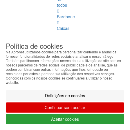
todos
Barebone
Caixas
Fontes
Política de cookies
Alimentação
Na Apronet utilizamos cookies para personalizar conteúdo e anúncios,
fornecer funcionalidades de redes sociais e analisar o nosso tráfego.
Ventoínhas
Também partilhamos informações acerca da tua utilização do site com os
e
nossos parceiros de redes sociais, de publicidade e de análise, que as
Coolers
podem combinar com outras informações que lhes forneceste ou
recolhidas por estes a partir da tua utilização dos respetivos serviços.
Concordas com os nossos cookies se continuares a utilizar o nosso
Motherboards
website.
Spares
Definições de cookies
Portátil
Continuar sem aceitar
Spares
Portátil
Aceitar cookies
Ver
todos