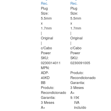
Rec.
Rec.
Plug
Plug
Size:
Size:
5.5mm
5.5mm
x
x
1.7mm
1.7mm
|
|
Original
Original
|
|
c/Cabo
c/Cabo
Power
Power
SKU:
SKU:
0230014011
0230091005
MPN:
ADP-
Produto:
40KD
Recondicionado
BB
Garantia:
Produto:
3 Meses
Recondicionado
A+
Garantia:
9.15€
3 Meses
IVA
A+
incluído