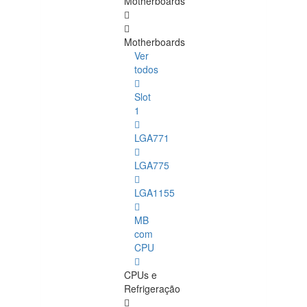
Motherboards
Motherboards
Ver
todos
Slot
1
LGA771
LGA775
LGA1155
MB
com
CPU
CPUs e
Refrigeração