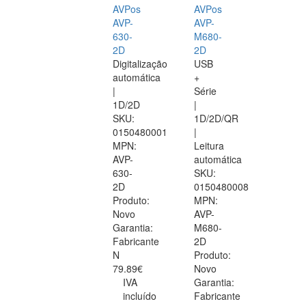
AVPos
AVPos
AVP-
AVP-
630-
M680-
2D
2D
Digitalização
USB
automática
+
|
Série
1D/2D
|
SKU:
1D/2D/QR
0150480001
|
MPN:
Leitura
AVP-
automática
630-
SKU:
2D
0150480008
Produto:
MPN:
Novo
AVP-
Garantia:
M680-
Fabricante
2D
N
Produto:
79.89€
Novo
IVA
Garantia:
incluído
Fabricante