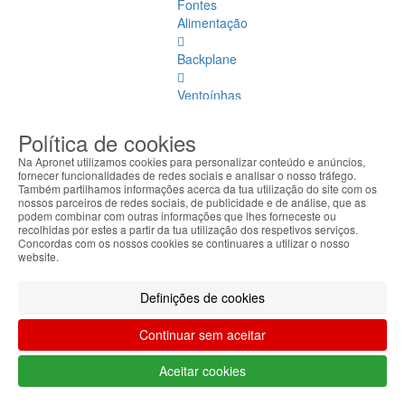
Fontes
Alimentação
Backplane
Ventoínhas
Perifericos
Política de cookies
Perifericos
Na Apronet utilizamos cookies para personalizar conteúdo e anúncios,
Ver
fornecer funcionalidades de redes sociais e analisar o nosso tráfego.
todos
Também partilhamos informações acerca da tua utilização do site com os
nossos parceiros de redes sociais, de publicidade e de análise, que as
podem combinar com outras informações que lhes forneceste ou
Equipamentos
recolhidas por estes a partir da tua utilização dos respetivos serviços.
Médicos
Concordas com os nossos cookies se continuares a utilizar o nosso
website.
Equipamentos
Definições de cookies
Médicos
Ver
Continuar sem aceitar
todos
Aceitar cookies
Aparelhos