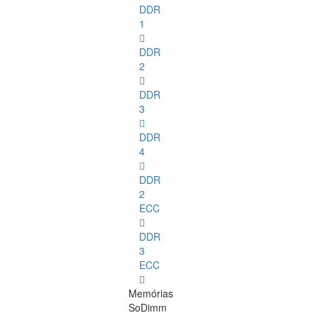
DDR
1
DDR
2
DDR
3
DDR
4
DDR
2
ECC
DDR
3
ECC
Memórias
SoDimm