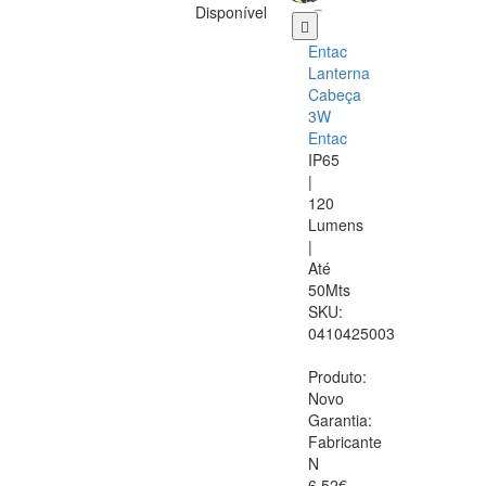
Disponível
Entac
Lanterna
Cabeça
3W
Entac
IP65
|
120
Lumens
|
Até
50Mts
SKU:
0410425003
Produto:
Novo
Garantia:
Fabricante
N
6.52€