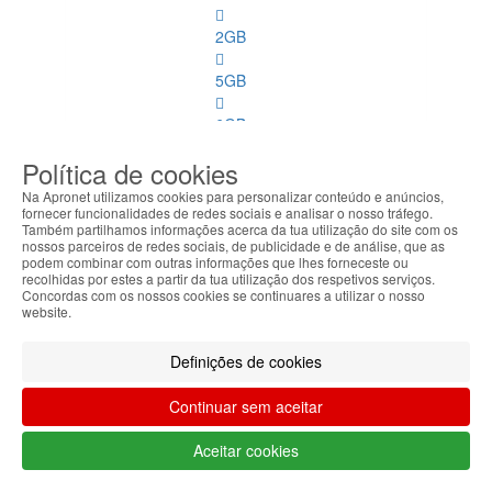
2GB
5GB
6GB
Política de cookies
Controladoras
Na Apronet utilizamos cookies para personalizar conteúdo e anúncios,
fornecer funcionalidades de redes sociais e analisar o nosso tráfego.
Também partilhamos informações acerca da tua utilização do site com os
Controladoras
nossos parceiros de redes sociais, de publicidade e de análise, que as
Ver
podem combinar com outras informações que lhes forneceste ou
todos
recolhidas por estes a partir da tua utilização dos respetivos serviços.
Concordas com os nossos cookies se continuares a utilizar o nosso
website.
Disco
Definições de cookies
Portas
Continuar sem aceitar
Spares
PC
Aceitar cookies
Spares PC