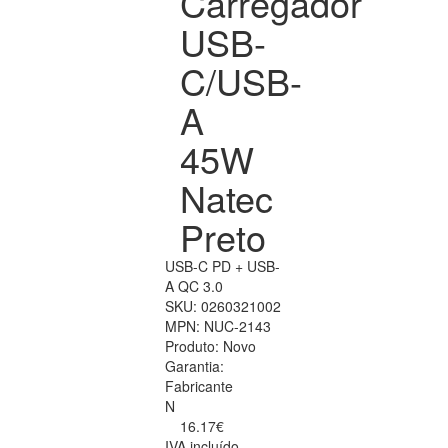
Carregador
USB-
C/USB-
A
45W
Natec
Preto
USB-C PD + USB-
A QC 3.0
SKU:
0260321002
MPN:
NUC-2143
Produto:
Novo
Garantia:
Fabricante
N
16.17€
IVA incluído