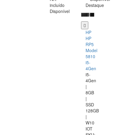
incluído
Destaque
Disponível
HP
HP
RP5
Model
5810
i5-
4Gen
i5-
4Gen
|
8GB
|
SSD
128GB
|
W10
IOT
SKU: