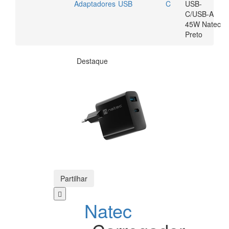
Adaptadores
USB
C
USB-
C/USB-A
45W Natec
Preto
Destaque
Partilhar
Natec