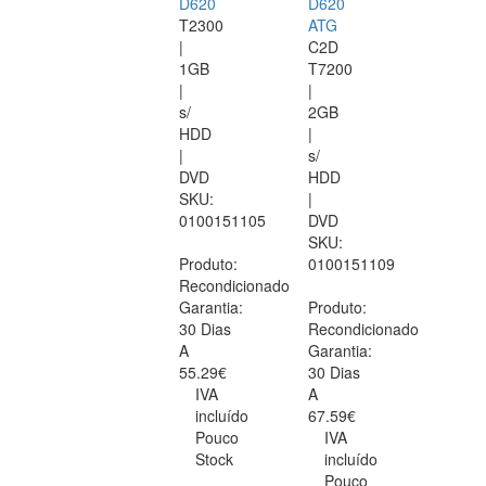
D620
D620
T2300
ATG
|
C2D
1GB
T7200
|
|
s/
2GB
HDD
|
|
s/
DVD
HDD
SKU:
|
0100151105
DVD
SKU:
Produto:
0100151109
Recondicionado
Garantia:
Produto:
30 Dias
Recondicionado
A
Garantia:
55.29€
30 Dias
IVA
A
incluído
67.59€
Pouco
IVA
Stock
incluído
Pouco