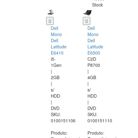
Stock
Dell
Dell
Mono
Mono
Dell
Dell
Latitude
Latitude
E6410
E6500
i5-
C2D
1Gen
P8700
|
|
2GB
4GB
|
|
s/
s/
HDD
HDD
|
|
DVD
DVD
SKU:
SKU:
0100151106
0100151110
Produto:
Produto: