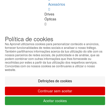
Acessórios
Drives
Ópticas
Drives
Ópticas
Política de cookies
Ver
todos
Na Apronet utilizamos cookies para personalizar conteúdo e anúncios,
fornecer funcionalidades de redes sociais e analisar o nosso tráfego.
Também partilhamos informações acerca da tua utilização do site com os
Formato
nossos parceiros de redes sociais, de publicidade e de análise, que as
Slim
podem combinar com outras informações que lhes forneceste ou
recolhidas por estes a partir da tua utilização dos respetivos serviços.
Concordas com os nossos cookies se continuares a utilizar o nosso
Formato
website.
5.25
Definições de cookies
Formato
3.5
Continuar sem aceitar
Gráficas
Aceitar cookies
e Som