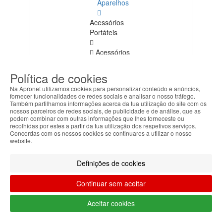
Aparelhos
Acessórios
Portáteis
Acessórios
Portáteis
Ver
Política de cookies
todos
Na Apronet utilizamos cookies para personalizar conteúdo e anúncios,
fornecer funcionalidades de redes sociais e analisar o nosso tráfego.
Autocolantes
Também partilhamos informações acerca da tua utilização do site com os
nossos parceiros de redes sociais, de publicidade e de análise, que as
Teclado
podem combinar com outras informações que lhes forneceste ou
recolhidas por estes a partir da tua utilização dos respetivos serviços.
Malas
Concordas com os nossos cookies se continuares a utilizar o nosso
website.
Transporte
Docking
Definições de cookies
Stations
Continuar sem aceitar
Bases
Refrigeração
Aceitar cookies
Power