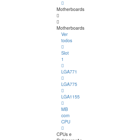
Motherboards
Motherboards
Ver
todos
Slot
1
LGA771
LGA775
LGA1155
MB
com
CPU
CPUs e