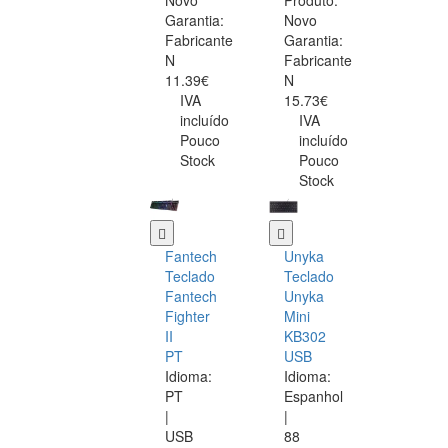
Novo
Produto:
Garantia:
Novo
Fabricante
Garantia:
N
Fabricante
11.39€
N
IVA
15.73€
incluído
IVA
Pouco
incluído
Stock
Pouco
Stock
Fantech
Unyka
Teclado
Teclado
Fantech
Unyka
Fighter
Mini
II
KB302
PT
USB
Idioma:
Idioma:
PT
Espanhol
|
|
USB
88