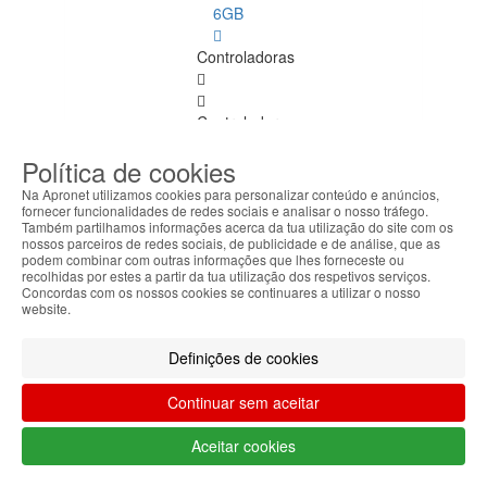
6GB
Controladoras
Controladoras
Ver
Política de cookies
todos
Na Apronet utilizamos cookies para personalizar conteúdo e anúncios,
Disco
fornecer funcionalidades de redes sociais e analisar o nosso tráfego.
Também partilhamos informações acerca da tua utilização do site com os
nossos parceiros de redes sociais, de publicidade e de análise, que as
Portas
podem combinar com outras informações que lhes forneceste ou
recolhidas por estes a partir da tua utilização dos respetivos serviços.
Concordas com os nossos cookies se continuares a utilizar o nosso
Spares
website.
PC
Definições de cookies
Spares PC
Ver
Continuar sem aceitar
todos
Aceitar cookies
Barebone