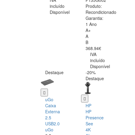
IVA
P135G002
incluído
Produto:
Disponível
Recondicionado
Garantia:
1 Ano
A+
A
B
368.94€
IVA
incluído
Disponível
Destaque
-20%
Destaque
uGo
Caixa
HP
Externa
HP
2.5
Presence
USB2.0
See
uGo
4K