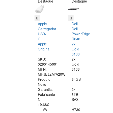
Destaque
Destaque
Apple
Dell
Carregador
Dell
USB-
PowerEdge
C
R640
Apple
2x
Original
Gold
6138
SKU:
2x
0260145001
Gold
MPN:
6138
MHJE3ZM/A20W
|
Produto:
64GB
Novo
|
Garantia:
2x
Fabricante
3TB
N
SAS
19.68€
|
IVA
H730