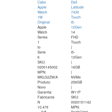
Cabo
Dell
Apple
Latitude
Watch
7430
1M
Touch
Original
i5-
Apple
12Gen
Watch
14
Series
FHD
1
Touch
to
|
Serie
i5-
6
12Gen
SKU:
|
0200145002
16GB
MPN:
|
MKLG2ZM/A
NVMe
Produto:
256GB
Novo
|
Garantia:
W11P
Fabricante
SKU:
N
0020151142
10.47€
MPN: