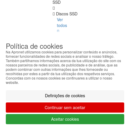
SSD
Discos SSD
Ver
todos
2.5
Sata
Política de cookies
Na Apronet utilizamos cookies para personalizar conteúdo e anúncios,
M.2
fornecer funcionalidades de redes sociais e analisar o nosso tráfego.
Sata
Também partilhamos informações acerca da tua utilização do site com os
nossos parceiros de redes sociais, de publicidade e de análise, que as
podem combinar com outras informações que lhes forneceste ou
M.2
recolhidas por estes a partir da tua utilização dos respetivos serviços.
NVMe
Concordas com os nossos cookies se continuares a utilizar o nosso
website.
Cards
Definições de cookies
Discos
HDD
Continuar sem aceitar
Discos
Aceitar cookies
HDD
Ver