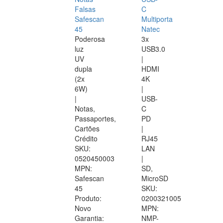
Falsas
C
Safescan
Multiporta
45
Natec
Poderosa
3x
luz
USB3.0
UV
|
dupla
HDMI
(2x
4K
6W)
|
|
USB-
Notas,
C
Passaportes,
PD
Cartões
|
Crédito
RJ45
SKU:
LAN
0520450003
|
MPN:
SD,
Safescan
MicroSD
45
SKU:
Produto:
0200321005
Novo
MPN:
Garantia:
NMP-