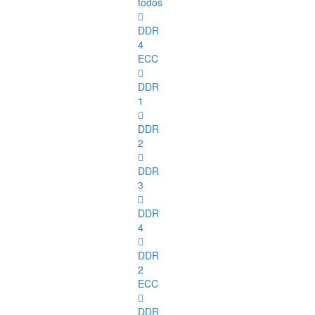
todos
DDR
4
ECC
DDR
1
DDR
2
DDR
3
DDR
4
DDR
2
ECC
DDR