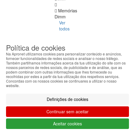
Memórias
Dimm
Ver
todos
DDR
Política de cookies
4
ECC
Na Apronet utilizamos cookies para personalizar conteúdo e anúncios,
fornecer funcionalidades de redes sociais e analisar o nosso tráfego.
Também partilhamos informações acerca da tua utilização do site com os
DDR
nossos parceiros de redes sociais, de publicidade e de análise, que as
1
podem combinar com outras informações que lhes forneceste ou
recolhidas por estes a partir da tua utilização dos respetivos serviços.
Concordas com os nossos cookies se continuares a utilizar o nosso
DDR
website.
2
Definições de cookies
DDR
3
Continuar sem aceitar
DDR
Aceitar cookies
4