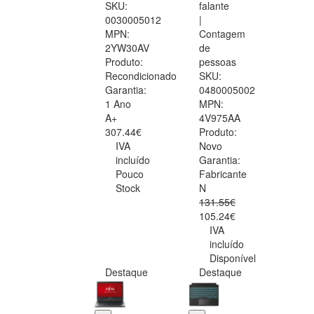
SKU:
falante
0030005012
|
MPN:
Contagem
2YW30AV
de
Produto:
pessoas
Recondicionado
SKU:
Garantia:
0480005002
1 Ano
MPN:
A+
4V975AA
307.44€
Produto:
IVA
Novo
incluído
Garantia:
Pouco
Fabricante
Stock
N
131.55€
105.24€
IVA
incluído
Disponível
Destaque
Destaque