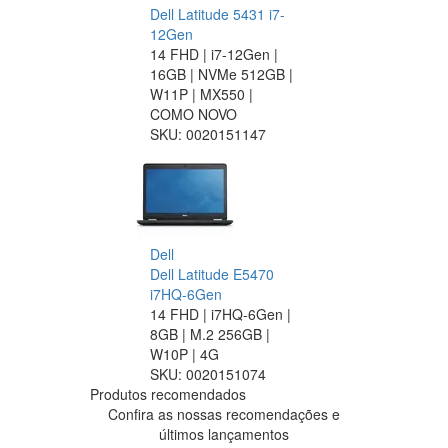
Dell Latitude 5431 i7-
12Gen
14 FHD | i7-12Gen |
16GB | NVMe 512GB |
W11P | MX550 |
COMO NOVO
SKU:
0020151147
Dell
Dell Latitude E5470
i7HQ-6Gen
14 FHD | i7HQ-6Gen |
8GB | M.2 256GB |
W10P | 4G
SKU:
0020151074
Produtos recomendados
Confira as nossas recomendações e
últimos lançamentos