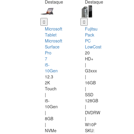
Destaque
Destaque
Microsoft
Fujitsu
Tablet
Pack
Microsoft
PC
Surface
LowCost
Pro
20
7
HD+
i5-
|
10Gen
G3xxx
12.3
|
2K
16GB
Touch
|
|
SSD
i5-
128GB
10Gen
|
|
DVDRW
8GB
|
|
W10P
NVMe
SKU: