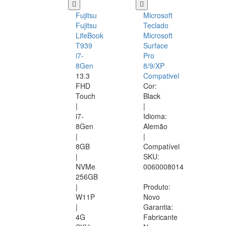
Fujitsu
Microsoft
Fujitsu
Teclado
LifeBook
Microsoft
T939
Surface
i7-
Pro
8Gen
8/9/XP
13.3
Compativel
FHD
Cor:
Touch
Black
|
|
i7-
Idioma:
8Gen
Alemão
|
|
8GB
Compatível
|
SKU:
NVMe
0060008014
256GB
|
Produto:
W11P
Novo
|
Garantia:
4G
Fabricante