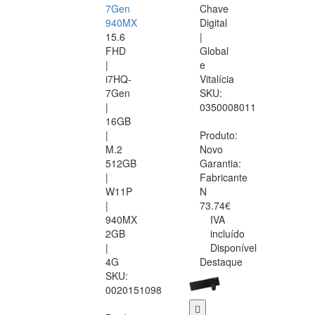
7Gen
Chave
940MX
Digital
15.6
|
FHD
Global
|
e
i7HQ-
Vitalícia
7Gen
SKU:
|
0350008011
16GB
|
Produto:
M.2
Novo
512GB
Garantia:
|
Fabricante
W11P
N
|
73.74€
940MX
IVA
2GB
incluído
|
Disponível
4G
Destaque
SKU:
0020151098