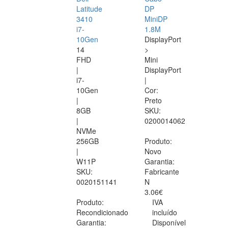
Latitude
DP
3410
MiniDP
i7-
1.8M
10Gen
DisplayPort
14
>
FHD
Mini
|
DisplayPort
i7-
|
10Gen
Cor:
|
Preto
8GB
SKU:
|
0200014062
NVMe
256GB
Produto:
|
Novo
W11P
Garantia:
SKU:
Fabricante
0020151141
N
3.06€
Produto:
IVA
Recondicionado
incluído
Garantia:
Disponível