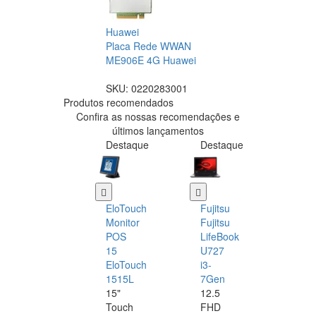
Huawei
Placa Rede WWAN
ME906E 4G Huawei
SKU:
0220283001
Produtos recomendados
Confira as nossas recomendações e
últimos lançamentos
Destaque
Destaque
EloTouch
Fujitsu
Monitor
Fujitsu
POS
LifeBook
15
U727
EloTouch
i3-
1515L
7Gen
15"
12.5
Touch
FHD