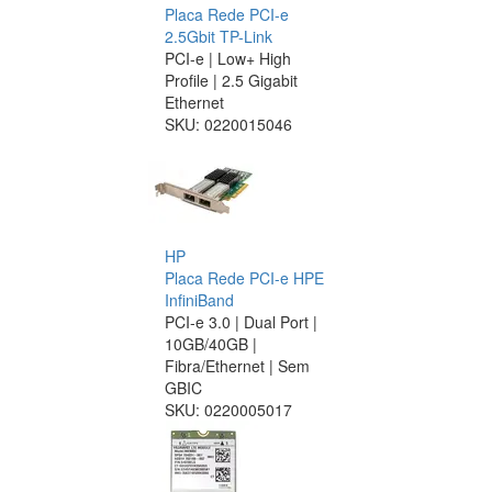
Placa Rede PCI-e
2.5Gbit TP-Link
PCI-e | Low+ High
Profile | 2.5 Gigabit
Ethernet
SKU:
0220015046
HP
Placa Rede PCI-e HPE
InfiniBand
PCI-e 3.0 | Dual Port |
10GB/40GB |
Fibra/Ethernet | Sem
GBIC
SKU:
0220005017