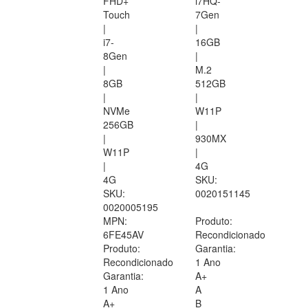
FHD+
i7HQ-
Touch
7Gen
|
|
i7-
16GB
8Gen
|
|
M.2
8GB
512GB
|
|
NVMe
W11P
256GB
|
|
930MX
W11P
|
|
4G
4G
SKU:
SKU:
0020151145
0020005195
MPN:
Produto:
6FE45AV
Recondicionado
Produto:
Garantia:
Recondicionado
1 Ano
Garantia:
A+
1 Ano
A
A+
B