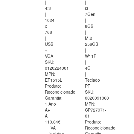
|
|
4:3
i3-
|
7Gen
1024
|
x
8GB
768
|
|
M.2
USB
256GB
+
|
VGA
W11P
SKU:
|
0120224001
4G
MPN:
|
ET1515L
Teclado
Produto:
PT
Recondicionado
SKU:
Garantia:
0020091060
1 Ano
MPN:
A+
CP727971-
A
01
110.64€
Produto:
IVA
Recondicionado
incluído
Garantia: