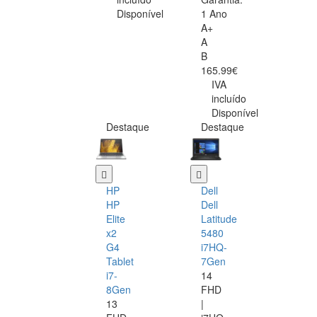
Disponível
1 Ano
A+
A
B
165.99€
IVA
incluído
Disponível
Destaque
Destaque
HP
Dell
HP
Dell
Elite
Latitude
x2
5480
G4
i7HQ-
Tablet
7Gen
i7-
14
8Gen
FHD
13
|