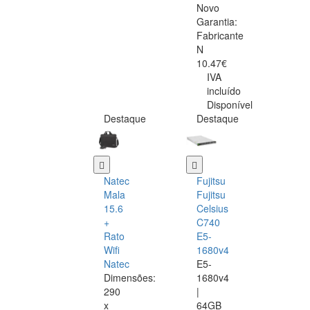
Novo
Garantia:
Fabricante
N
10.47€
IVA
incluído
Disponível
Destaque
Destaque
Natec
Fujitsu
Mala
Fujitsu
15.6
Celsius
+
C740
Rato
E5-
Wifi
1680v4
Natec
E5-
Dimensões:
1680v4
290
|
x
64GB