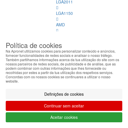
LGA2011
LGA1150
AMD
LGA1151
Política de cookies
Refrigeração
Na Apronet utilizamos cookies para personalizar conteúdo e anúncios,
fornecer funcionalidades de redes sociais e analisar o nosso tráfego.
Memórias
Também partilhamos informações acerca da tua utilização do site com os
nossos parceiros de redes sociais, de publicidade e de análise, que as
Dimm
podem combinar com outras informações que lhes forneceste ou
recolhidas por estes a partir da tua utilização dos respetivos serviços.
Memórias
Concordas com os nossos cookies se continuares a utilizar o nosso
website.
Dimm
Ver
todos
Definições de cookies
DDR
Continuar sem aceitar
4
ECC
Aceitar cookies
DDR