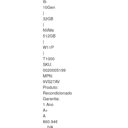
i9-
10Gen
|
32GB
|
NVMe
512GB
|
W11P
|
T1000
SKU:
0020005199
MPN:
9VS27AV
Produto:
Recondicionado
Garantia:
1 Ano
A+
A
860.94€
IVA