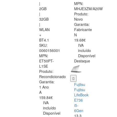
|
MPN:
2GB
MHJE3ZM/A20W
|
Produto:
32GB
Novo
|
Garantia:
WLAN
Fabricante
+
N
BT4.1
19.68€
SKU:
IVA
0060156001
incluído
MPN:
Disponível
ET50PT-
Destaque
L1SE
Produto:
Recondicionado
Garantia:
Fujitsu
1 Ano
Fujitsu
A
LifeBook
159.84€
E736
IVA
i5-
incluído
6Gen
Disponível
13.3