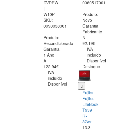
DVDRW
0080517001
|
W10P
Produto:
SKU:
Novo
0990038001
Garantia:
Fabricante
Produto:
N
Recondicionado
92.19€
Garantia:
IVA
1 Ano
incluído
A
Disponível
122.94€
Destaque
IVA
incluído
Disponível
Fujitsu
Fujitsu
LifeBook
T939
i7-
8Gen
13.3