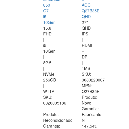
850
AOC
G7
Q27B35E
i5-
QHD
10Gen
27"
15.6
QHD
FHD
IPS
|
|
i5-
HDMI
10Gen
+
|
DP
8GB
|
|
1MS
NVMe
SKU:
256GB
0080220007
|
MPN:
W11P
Q27B35E
SKU:
Produto:
0020005186
Novo
Garantia:
Produto:
Fabricante
Recondicionado
N
Garantia:
147.54€