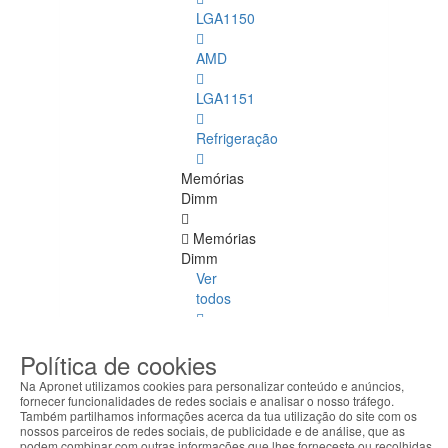
LGA1150
AMD
LGA1151
Refrigeração
Memórias
Dimm
Memórias
Dimm
Ver
todos
DDR
Política de cookies
4
ECC
Na Apronet utilizamos cookies para personalizar conteúdo e anúncios,
fornecer funcionalidades de redes sociais e analisar o nosso tráfego.
Também partilhamos informações acerca da tua utilização do site com os
DDR
nossos parceiros de redes sociais, de publicidade e de análise, que as
1
podem combinar com outras informações que lhes forneceste ou recolhidas