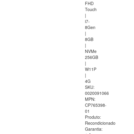
FHD
Touch
|
i7-
8Gen
|
8GB
|
NVMe
256GB
|
W11P
|
4G
SKU:
0020091066
MPN:
CP765398-
01
Produto:
Recondicionado
Garantia: