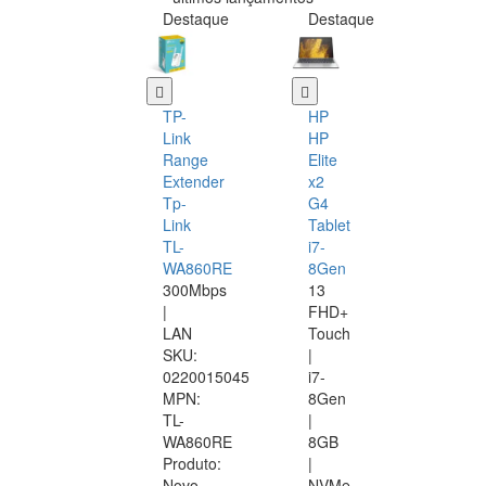
Destaque
Destaque
TP-
HP
Link
HP
Range
Elite
Extender
x2
Tp-
G4
Link
Tablet
TL-
i7-
WA860RE
8Gen
300Mbps
13
|
FHD+
LAN
Touch
SKU:
|
0220015045
i7-
MPN:
8Gen
TL-
|
WA860RE
8GB
Produto:
|
Novo
NVMe