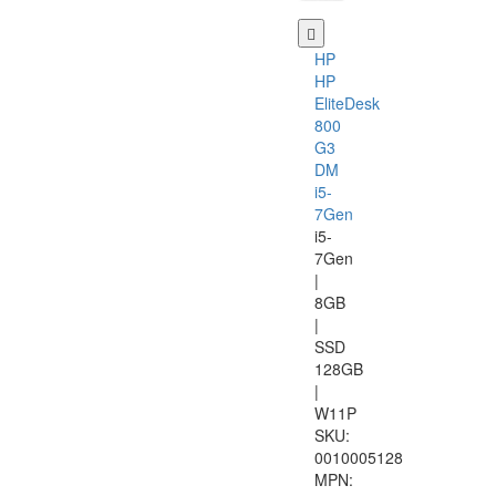
HP
HP
EliteDesk
800
G3
DM
i5-
7Gen
i5-
7Gen
|
8GB
|
SSD
128GB
|
W11P
SKU:
0010005128
MPN: