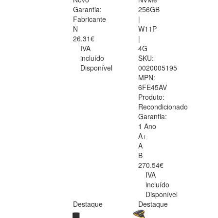
Garantia:
256GB
Fabricante
|
N
W11P
26.31€
|
IVA
4G
incluído
SKU:
Disponível
0020005195
MPN:
6FE45AV
Produto:
Recondicionado
Garantia:
1 Ano
A+
A
B
270.54€
IVA
incluído
Disponível
Destaque
Destaque