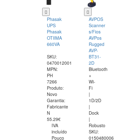
Phasak
AVPOS
UPS
Scanner
Phasak
s/Fios
OTIIMA
AVPos
660VA
Rugged
AVP-
SKU:
BT31-
0470012001
2D
MPN:
Bluetooth
PH
+
7266
Wi-
Produto:
Fi
Novo
|
Garantia:
1D/2D
Fabricante
|
N
Dock
55.29€
|
IVA
Robusto
incluído
SKU:
Pouco
0150480006