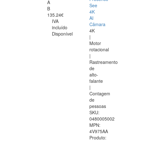
A
See
B
4K
135.24€
AI
IVA
Câmara
incluído
4K
Disponível
|
Motor
rotacional
|
Rastreamento
de
alto-
falante
|
Contagem
de
pessoas
SKU:
0480005002
MPN:
4V975AA
Produto: