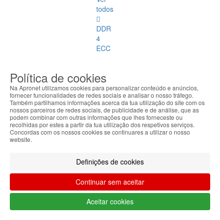
todos
DDR
4
ECC
DDR
Política de cookies
1
Na Apronet utilizamos cookies para personalizar conteúdo e anúncios,
fornecer funcionalidades de redes sociais e analisar o nosso tráfego.
DDR
Também partilhamos informações acerca da tua utilização do site com os
2
nossos parceiros de redes sociais, de publicidade e de análise, que as
podem combinar com outras informações que lhes forneceste ou
recolhidas por estes a partir da tua utilização dos respetivos serviços.
DDR
Concordas com os nossos cookies se continuares a utilizar o nosso
3
website.
DDR
Definições de cookies
4
Continuar sem aceitar
DDR
2
Aceitar cookies
ECC