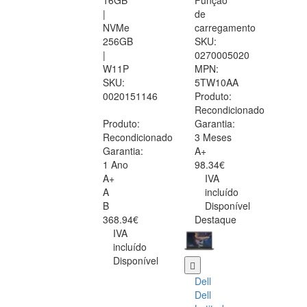
16GB
Função
|
de
NVMe
carregamento
256GB
SKU:
|
0270005020
W11P
MPN:
SKU:
5TW10AA
0020151146
Produto:
Recondicionado
Produto:
Garantia:
Recondicionado
3 Meses
Garantia:
A+
1 Ano
98.34€
A+
IVA
A
incluído
B
Disponível
368.94€
Destaque
IVA
incluído
Disponível
Dell
Dell