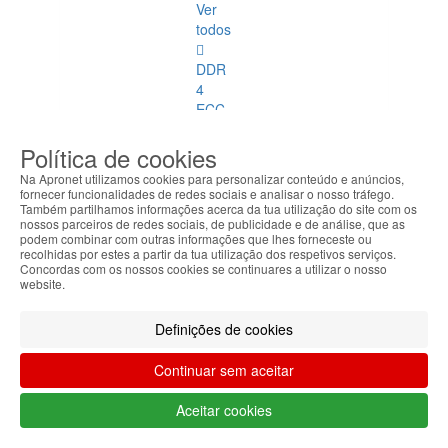
Ver
todos
DDR
4
ECC
DDR
Política de cookies
1
Na Apronet utilizamos cookies para personalizar conteúdo e anúncios,
fornecer funcionalidades de redes sociais e analisar o nosso tráfego.
DDR
Também partilhamos informações acerca da tua utilização do site com os
nossos parceiros de redes sociais, de publicidade e de análise, que as
2
podem combinar com outras informações que lhes forneceste ou
recolhidas por estes a partir da tua utilização dos respetivos serviços.
DDR
Concordas com os nossos cookies se continuares a utilizar o nosso
website.
3
Definições de cookies
DDR
4
Continuar sem aceitar
DDR
2
Aceitar cookies
ECC