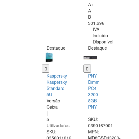
A+
A
B
301.29€
IVA
incluído
Disponível
Destaque
Destaque
Kaspersky
PNY
Kaspersky
Dimm
Standard
PC4-
5U
3200
Versão
8GB
Caixa
PNY
|
5
SKU:
Utilizadores
0390167001
SKU:
MPN:
0350011016
MD8GSD43200-