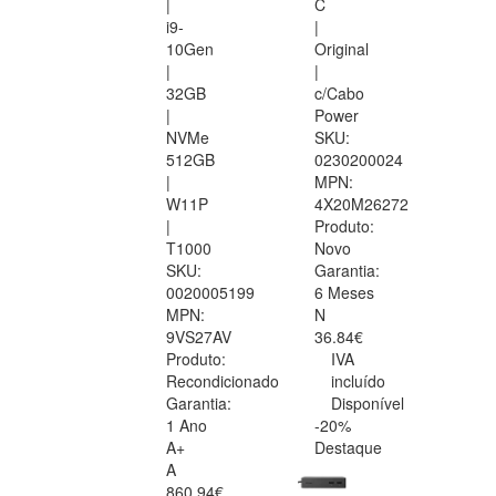
|
C
i9-
|
10Gen
Original
|
|
32GB
c/Cabo
|
Power
NVMe
SKU:
512GB
0230200024
|
MPN:
W11P
4X20M26272
|
Produto:
T1000
Novo
SKU:
Garantia:
0020005199
6 Meses
MPN:
N
9VS27AV
36.84€
Produto:
IVA
Recondicionado
incluído
Garantia:
Disponível
1 Ano
-20%
A+
Destaque
A
860.94€