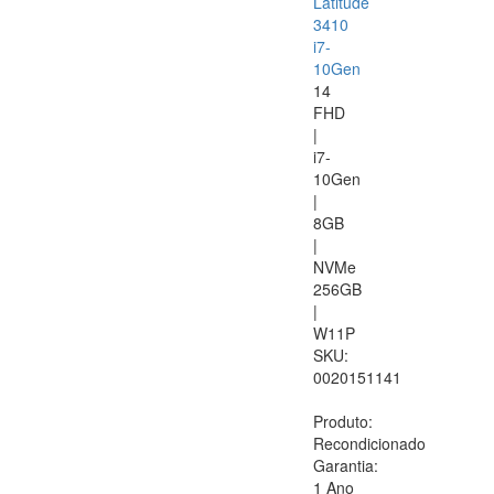
Latitude
3410
i7-
10Gen
14
FHD
|
i7-
10Gen
|
8GB
|
NVMe
256GB
|
W11P
SKU:
0020151141
Produto:
Recondicionado
Garantia:
1 Ano