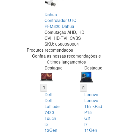
Dahua
Controlador UTC
PFM820 Dahua
Comutação AHD, HD-
CVI, HD-TVI, CVBS
SKU:
0500090004
Produtos recomendados
Confira as nossas recomendações e
últimos lançamentos
Destaque
Destaque
Dell
Lenovo
Dell
Lenovo
Latitude
ThinkPad
7430
P15
Touch
G2
i5-
i7-
12Gen
11Gen