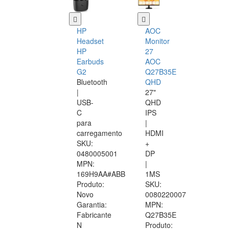
HP
AOC
Headset
Monitor
HP
27
Earbuds
AOC
G2
Q27B35E
Bluetooth
QHD
|
27"
USB-
QHD
C
IPS
para
|
carregamento
HDMI
SKU:
+
0480005001
DP
MPN:
|
169H9AA#ABB
1MS
Produto:
SKU:
Novo
0080220007
Garantia:
MPN:
Fabricante
Q27B35E
N
Produto: