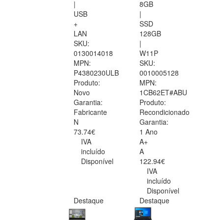
|
8GB
USB
|
+
SSD
LAN
128GB
SKU:
|
0130014018
W11P
MPN:
SKU:
P4380230ULB
0010005128
Produto:
MPN:
Novo
1CB62ET#ABU
Garantia:
Produto:
Fabricante
Recondicionado
N
Garantia:
73.74€
1 Ano
IVA
A+
incluído
A
Disponível
122.94€
IVA
incluído
Disponível
Destaque
Destaque