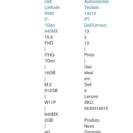
Dell
Autocolantes
Latitude
Teclado
5580
13x13
i7-
PT
7Gen
Dell/Lenovo
940MX
13
15.6
x
FHD
13
|
|
i7HQ-
Preto
7Gen
|
|
Uso
16GB
ideal
|
em
M.2
Dell
512GB
e
|
Lenovo
W11P
SKU:
|
0630014015
940MX
2GB
Produto:
|
Novo
4G
Garantia: