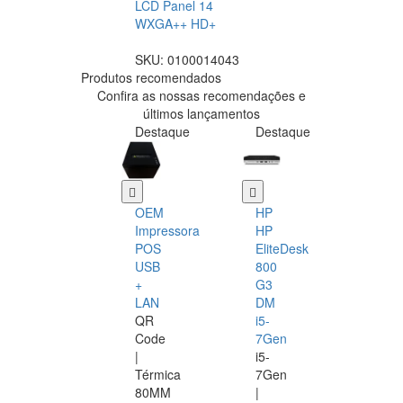
LCD Panel 14
WXGA++ HD+
SKU:
0100014043
Produtos recomendados
Confira as nossas recomendações e
últimos lançamentos
Destaque
Destaque
OEM
HP
Impressora
HP
POS
EliteDesk
USB
800
+
G3
LAN
DM
QR
i5-
Code
7Gen
|
i5-
Térmica
7Gen
80MM
|