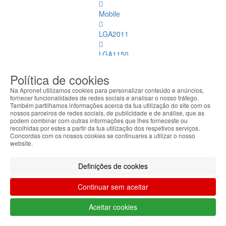
Mobile
LGA2011
LGA1150
AMD
Política de cookies
Na Apronet utilizamos cookies para personalizar conteúdo e anúncios,
LGA1151
fornecer funcionalidades de redes sociais e analisar o nosso tráfego.
Também partilhamos informações acerca da tua utilização do site com os
nossos parceiros de redes sociais, de publicidade e de análise, que as
Refrigeração
podem combinar com outras informações que lhes forneceste ou
recolhidas por estes a partir da tua utilização dos respetivos serviços.
Memórias
Concordas com os nossos cookies se continuares a utilizar o nosso
website.
Dimm
Memórias
Definições de cookies
Dimm
Ver
Continuar sem aceitar
todos
Aceitar cookies
DDR
4