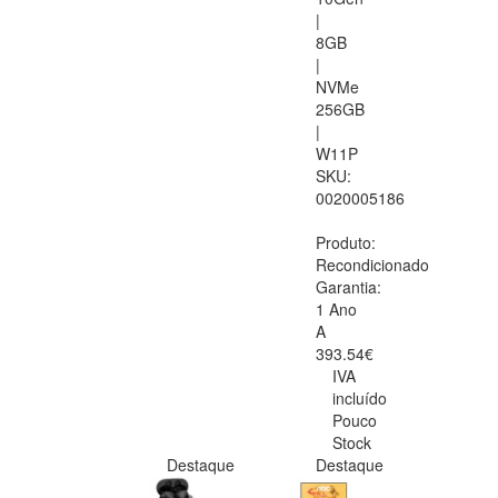
|
8GB
|
NVMe
256GB
|
W11P
SKU:
0020005186
Produto:
Recondicionado
Garantia:
1 Ano
A
393.54€
IVA
incluído
Pouco
Stock
Destaque
Destaque