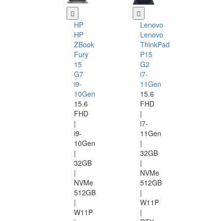
HP
Lenovo
HP
Lenovo
ZBook
ThinkPad
Fury
P15
15
G2
G7
i7-
i9-
11Gen
10Gen
15.6
15.6
FHD
FHD
|
|
i7-
i9-
11Gen
10Gen
|
|
32GB
32GB
|
|
NVMe
NVMe
512GB
512GB
|
|
W11P
W11P
|