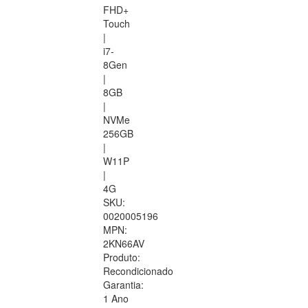
FHD+
Touch
|
i7-
8Gen
|
8GB
|
NVMe
256GB
|
W11P
|
4G
SKU:
0020005196
MPN:
2KN66AV
Produto:
Recondicionado
Garantia:
1 Ano