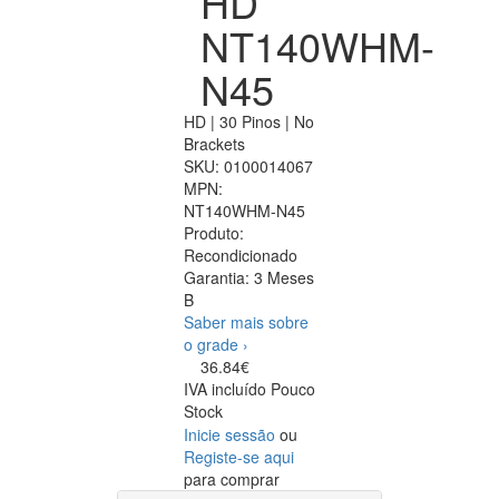
HD
NT140WHM-
N45
HD | 30 Pinos | No
Brackets
SKU:
0100014067
MPN:
NT140WHM-N45
Produto:
Recondicionado
Garantia:
3 Meses
B
Saber mais sobre
o grade ›
36.84€
IVA incluído
Pouco
Stock
Inicie sessão
ou
Registe-se aqui
para comprar