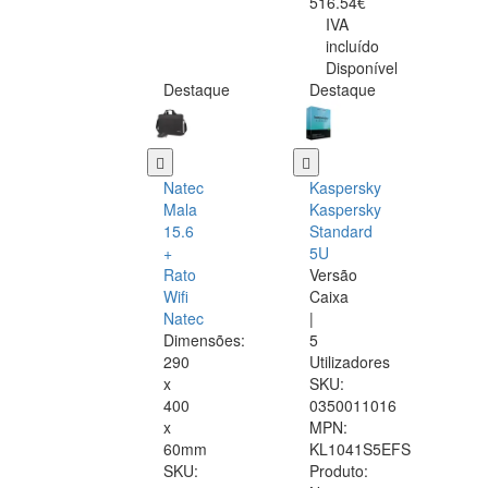
516.54€
IVA
incluído
Disponível
Destaque
Destaque
Natec
Kaspersky
Mala
Kaspersky
15.6
Standard
+
5U
Rato
Versão
Wifi
Caixa
Natec
|
Dimensões:
5
290
Utilizadores
x
SKU:
400
0350011016
x
MPN:
60mm
KL1041S5EFS
SKU:
Produto: