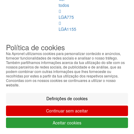
todos
LGA775
LGA1155
LGA1156
Política de cookies
Mobile
Na Apronet utilizamos cookies para personalizar conteúdo e anúncios,
fornecer funcionalidades de redes sociais e analisar o nosso tráfego.
Também partilhamos informações acerca da tua utilização do site com os
LGA2011
nossos parceiros de redes sociais, de publicidade e de análise, que as
podem combinar com outras informações que lhes forneceste ou
recolhidas por estes a partir da tua utilização dos respetivos serviços.
LGA1150
Concordas com os nossos cookies se continuares a utilizar o nosso
website.
AMD
Definições de cookies
LGA1151
Continuar sem aceitar
Refrigeração
Aceitar cookies
Memórias
Dimm