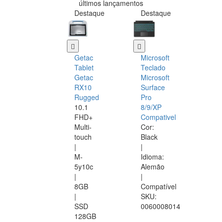
últimos lançamentos
Destaque
Destaque
Getac
Microsoft
Tablet
Teclado
Getac
Microsoft
RX10
Surface
Rugged
Pro
10.1
8/9/XP
FHD+
Compativel
Multi-
Cor:
touch
Black
|
|
M-
Idioma:
5y10c
Alemão
|
|
8GB
Compatível
|
SKU:
SSD
0060008014
128GB