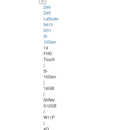
Dell
Dell
Latitude
9410
2in1
i5-
10Gen
14
FHD
Touch
|
i5-
10Gen
|
16GB
|
NVMe
512GB
|
W11P
|
4G