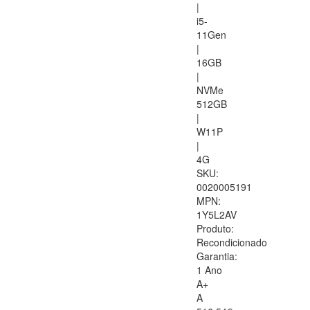
|
i5-
11Gen
|
16GB
|
NVMe
512GB
|
W11P
|
4G
SKU:
0020005191
MPN:
1Y5L2AV
Produto:
Recondicionado
Garantia:
1 Ano
A+
A