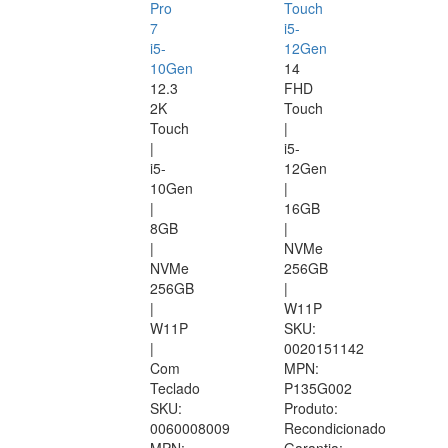
Pro
Touch
7
i5-
i5-
12Gen
10Gen
14
12.3
FHD
2K
Touch
Touch
|
|
i5-
i5-
12Gen
10Gen
|
|
16GB
8GB
|
|
NVMe
NVMe
256GB
256GB
|
|
W11P
W11P
SKU:
|
0020151142
Com
MPN:
Teclado
P135G002
SKU:
Produto:
0060008009
Recondicionado