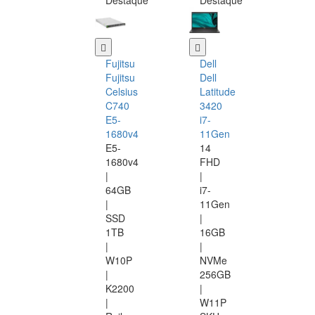
Destaque
Destaque
Fujitsu
Dell
Fujitsu
Dell
Celsius
Latitude
C740
3420
E5-
i7-
1680v4
11Gen
E5-
14
1680v4
FHD
|
|
64GB
i7-
|
11Gen
SSD
|
1TB
16GB
|
|
W10P
NVMe
|
256GB
K2200
|
|
W11P