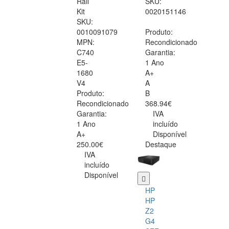
Rail
SKU:
Kit
0020151146
SKU:
0010091079
Produto:
MPN:
Recondicionado
C740
Garantia:
E5-
1 Ano
1680
A+
V4
A
Produto:
B
Recondicionado
368.94€
Garantia:
IVA
1 Ano
incluído
A+
Disponível
250.00€
Destaque
IVA
incluído
Disponível
HP
HP
Z2
G4