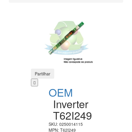
Partilhar
OEM
Inverter
T62I249
SKU:
0250014115
MPN:
T62I249