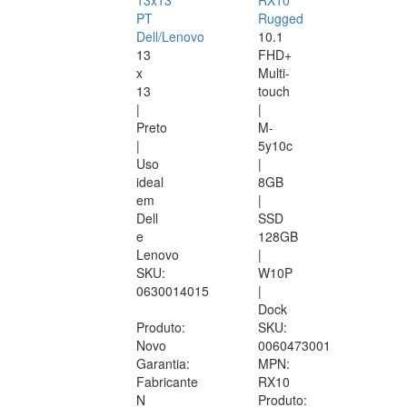
13x13
RX10
PT
Rugged
Dell/Lenovo
10.1
13
FHD+
x
Multi-
13
touch
|
|
Preto
M-
|
5y10c
Uso
|
ideal
8GB
em
|
Dell
SSD
e
128GB
Lenovo
|
SKU:
W10P
0630014015
|
Dock
Produto:
SKU:
Novo
0060473001
Garantia:
MPN:
Fabricante
RX10
N
Produto: