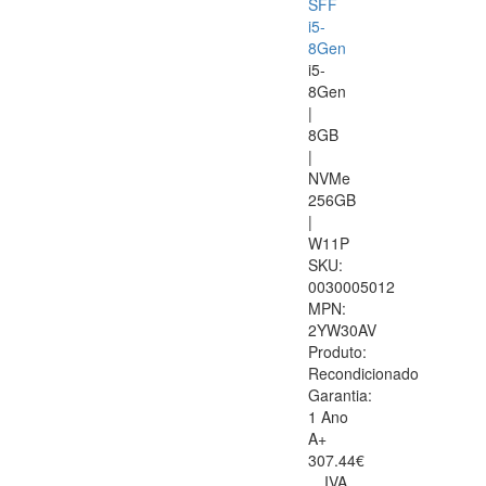
SFF
i5-
8Gen
i5-
8Gen
|
8GB
|
NVMe
256GB
|
W11P
SKU:
0030005012
MPN:
2YW30AV
Produto:
Recondicionado
Garantia:
1 Ano
A+
307.44€
IVA