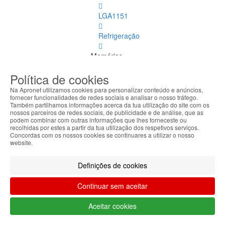
LGA1151
Refrigeração
Memórias
Dimm
Política de cookies
Memórias
Na Apronet utilizamos cookies para personalizar conteúdo e anúncios,
Dimm
fornecer funcionalidades de redes sociais e analisar o nosso tráfego.
Também partilhamos informações acerca da tua utilização do site com os
Ver
nossos parceiros de redes sociais, de publicidade e de análise, que as
todos
podem combinar com outras informações que lhes forneceste ou
recolhidas por estes a partir da tua utilização dos respetivos serviços.
Concordas com os nossos cookies se continuares a utilizar o nosso
DDR
website.
4
ECC
Definições de cookies
DDR
Continuar sem aceitar
1
Aceitar cookies
DDR
2