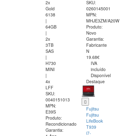
2x
SKU:
Gold
0260145001
6138
MPN:
|
MHJE3ZM/A20W
64GB
Produto:
|
Novo
2x
Garantia:
3TB
Fabricante
SAS
N
|
19.68€
H730
IVA
MINI
incluído
|
Disponível
4x
Destaque
LFF
SKU:
0040151013
MPN:
Fujitsu
E39S
Fujitsu
Produto:
LifeBook
Recondicionado
T939
Garantia:
i7-