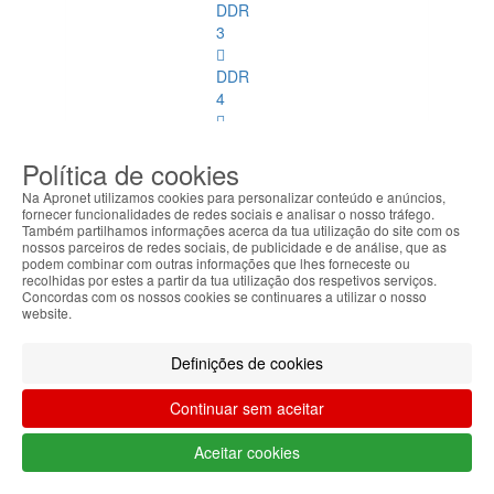
DDR
3
DDR
4
DDR
2
Política de cookies
ECC
Na Apronet utilizamos cookies para personalizar conteúdo e anúncios,
fornecer funcionalidades de redes sociais e analisar o nosso tráfego.
DDR
Também partilhamos informações acerca da tua utilização do site com os
nossos parceiros de redes sociais, de publicidade e de análise, que as
3
podem combinar com outras informações que lhes forneceste ou
ECC
recolhidas por estes a partir da tua utilização dos respetivos serviços.
Concordas com os nossos cookies se continuares a utilizar o nosso
website.
Memórias
SoDimm
Definições de cookies
Memórias
SoDimm
Continuar sem aceitar
Ver
todos
Aceitar cookies