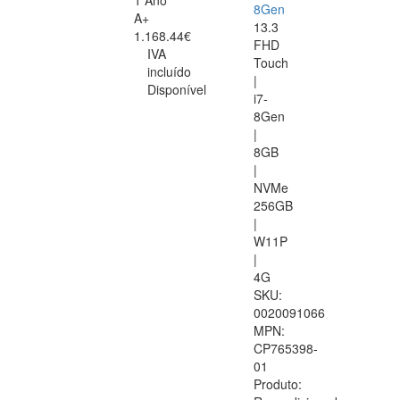
1 Ano
8Gen
A+
13.3
1.168.44€
FHD
IVA
Touch
incluído
|
Disponível
i7-
8Gen
|
8GB
|
NVMe
256GB
|
W11P
|
4G
SKU:
0020091066
MPN:
CP765398-
01
Produto: