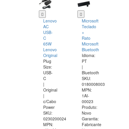
Lenovo
Microsoft
AC
Teclado
USB-
+
C
Rato
65W
Microsoft
Lenovo
Bluetooth
Original
Idioma:
Plug
PT
Size:
|
USB-
Bluetooth
C
SKU:
|
0180008003
Original
MPN:
|
1AI-
c/Cabo
00023
Power
Produto:
SKU:
Novo
0230200024
Garantia:
MPN:
Fabricante