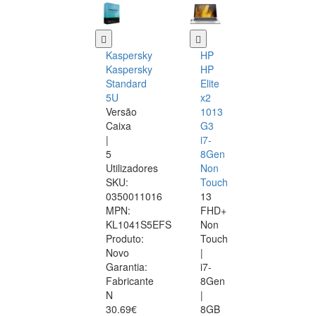
Kaspersky
HP
Kaspersky
HP
Standard
Elite
5U
x2
Versão
1013
Caixa
G3
|
i7-
5
8Gen
Utilizadores
Non
SKU:
Touch
0350011016
13
MPN:
FHD+
KL1041S5EFS
Non
Produto:
Touch
Novo
|
Garantia:
i7-
Fabricante
8Gen
N
|
30.69€
8GB