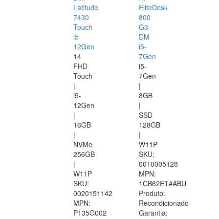
Latitude
EliteDesk
7430
800
Touch
G3
i5-
DM
12Gen
i5-
14
7Gen
FHD
i5-
Touch
7Gen
|
|
i5-
8GB
12Gen
|
|
SSD
16GB
128GB
|
|
NVMe
W11P
256GB
SKU:
|
0010005128
W11P
MPN:
SKU:
1CB62ET#ABU
0020151142
Produto:
MPN:
Recondicionado
P135G002
Garantia: