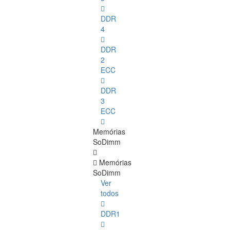
DDR
4
DDR
2
ECC
DDR
3
ECC
Memórias
SoDimm
Memórias
SoDimm
Ver
todos
DDR1