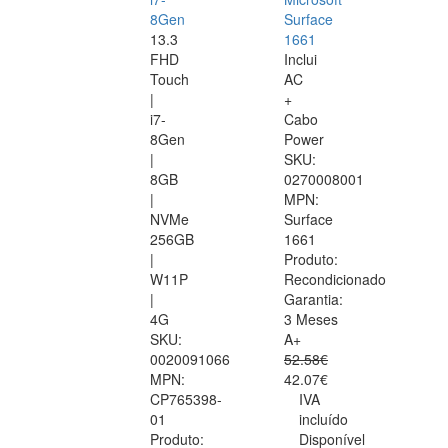
8Gen
Surface
13.3
1661
FHD
Inclui
Touch
AC
|
+
i7-
Cabo
8Gen
Power
|
SKU:
8GB
0270008001
|
MPN:
NVMe
Surface
256GB
1661
|
Produto:
W11P
Recondicionado
|
Garantia:
4G
3 Meses
SKU:
A+
0020091066
52.58€
MPN:
42.07€
CP765398-
IVA
01
incluído
Produto:
Disponível