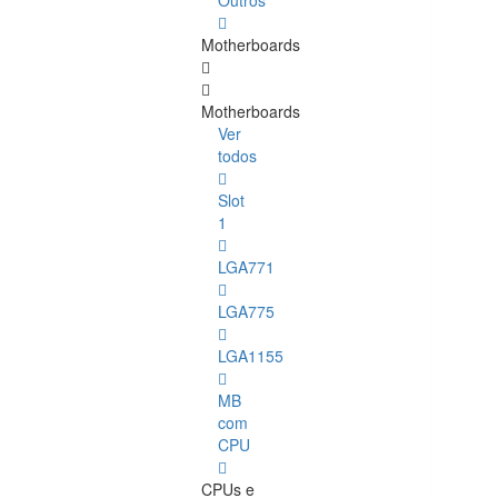
Outros
Motherboards
Motherboards
Ver
todos
Slot
1
LGA771
LGA775
LGA1155
MB
com
CPU
CPUs e