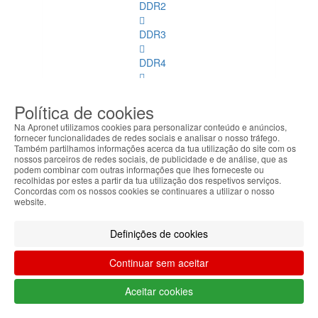
DDR2
DDR3
DDR4
SDRAM
Política de cookies
Discos
Na Apronet utilizamos cookies para personalizar conteúdo e anúncios,
SSD
fornecer funcionalidades de redes sociais e analisar o nosso tráfego.
Também partilhamos informações acerca da tua utilização do site com os
nossos parceiros de redes sociais, de publicidade e de análise, que as
Discos SSD
podem combinar com outras informações que lhes forneceste ou
Ver
recolhidas por estes a partir da tua utilização dos respetivos serviços.
todos
Concordas com os nossos cookies se continuares a utilizar o nosso
website.
2.5
Sata
Definições de cookies
M.2
Continuar sem aceitar
Sata
Aceitar cookies
M.2