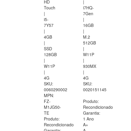
HD
|
Touch
i7HQ-
|
7Gen
i5-
|
7Y57
16GB
|
|
4GB
M.2
|
512GB
SSD
|
128GB
W11P
|
|
W11P
930MX
|
|
4G
4G
SKU:
SKU:
0060290002
0020151145
MPN:
FZ-
Produto:
M1JG50-
Recondicionado
TE
Garantia:
Produto:
1 Ano
Recondicionado
A+
Garantia:
A