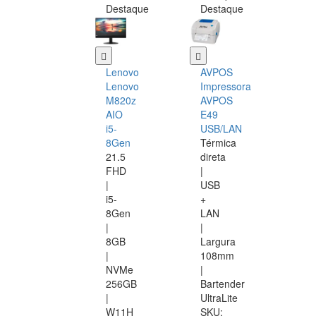
Destaque
Destaque
Lenovo
AVPOS
Lenovo
Impressora
M820z
AVPOS
AIO
E49
i5-
USB/LAN
8Gen
Térmica
21.5
direta
FHD
|
|
USB
i5-
+
8Gen
LAN
|
|
8GB
Largura
|
108mm
NVMe
|
256GB
Bartender
|
UltraLite
W11H
SKU: