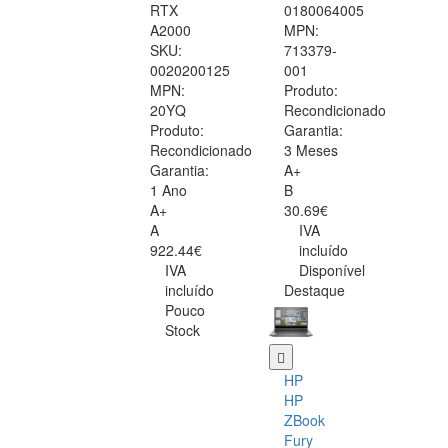
RTX
0180064005
A2000
MPN:
SKU:
713379-
0020200125
001
MPN:
Produto:
20YQ
Recondicionado
Produto:
Garantia:
Recondicionado
3 Meses
Garantia:
A+
1 Ano
B
A+
30.69€
A
IVA
922.44€
incluído
IVA
Disponível
incluído
Destaque
Pouco
Stock
HP
HP
ZBook
Fury