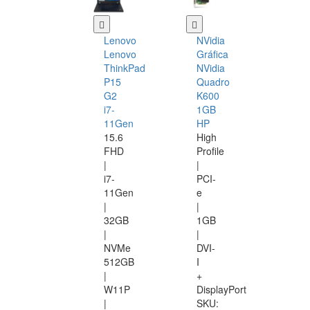
Lenovo
NVidia
Lenovo
Gráfica
ThinkPad
NVidia
P15
Quadro
G2
K600
i7-
1GB
11Gen
HP
15.6
High
FHD
Profile
|
|
i7-
PCI-
11Gen
e
|
|
32GB
1GB
|
|
NVMe
DVI-
512GB
I
|
+
W11P
DisplayPort
|
SKU: