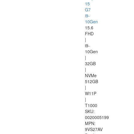
15
G7
i9-
10Gen
15.6
FHD
|
i9-
10Gen
|
32GB
|
NVMe
512GB
|
W11P
|
T1000
SKU:
0020005199
MPN:
9VS27AV