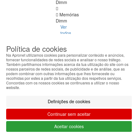
Dimm
Memórias
Dimm
Ver
todos
DDR
Política de cookies
4
Na Apronet utilizamos cookies para personalizar conteúdo e anúncios,
ECC
fornecer funcionalidades de redes sociais e analisar o nosso tráfego.
Também partilhamos informações acerca da tua utilização do site com os
nossos parceiros de redes sociais, de publicidade e de análise, que as
DDR
podem combinar com outras informações que lhes forneceste ou
1
recolhidas por estes a partir da tua utilização dos respetivos serviços.
Concordas com os nossos cookies se continuares a utilizar o nosso
website.
DDR
2
Definições de cookies
DDR
3
Continuar sem aceitar
DDR
Aceitar cookies
4