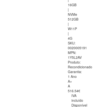
|
16GB
|
NVMe
512GB
|
W11P
|
4G
SKU:
0020005191
MPN:
1Y5L2AV
Produto:
Recondicionado
Garantia:
1 Ano
A+
A
516.54€
IVA
incluído
Disponível