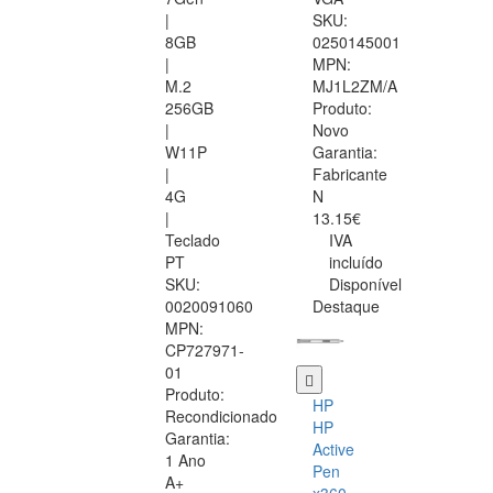
|
SKU:
8GB
0250145001
|
MPN:
M.2
MJ1L2ZM/A
256GB
Produto:
|
Novo
W11P
Garantia:
|
Fabricante
4G
N
|
13.15€
Teclado
IVA
PT
incluído
SKU:
Disponível
0020091060
Destaque
MPN:
CP727971-
01
Produto:
HP
Recondicionado
HP
Garantia:
Active
1 Ano
Pen
A+