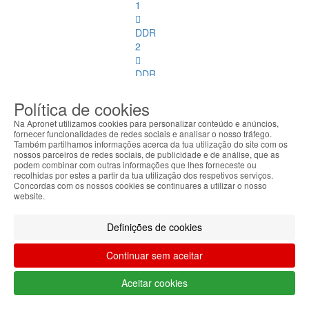
1
DDR
2
DDR
3
Política de cookies
DDR
Na Apronet utilizamos cookies para personalizar conteúdo e anúncios,
4
fornecer funcionalidades de redes sociais e analisar o nosso tráfego.
Também partilhamos informações acerca da tua utilização do site com os
nossos parceiros de redes sociais, de publicidade e de análise, que as
DDR
podem combinar com outras informações que lhes forneceste ou
2
recolhidas por estes a partir da tua utilização dos respetivos serviços.
ECC
Concordas com os nossos cookies se continuares a utilizar o nosso
website.
DDR
3
Definições de cookies
ECC
Continuar sem aceitar
Memórias
SoDimm
Aceitar cookies
Memórias