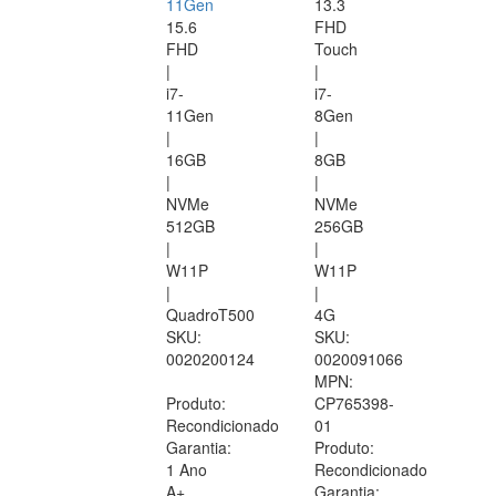
11Gen
13.3
15.6
FHD
FHD
Touch
|
|
i7-
i7-
11Gen
8Gen
|
|
16GB
8GB
|
|
NVMe
NVMe
512GB
256GB
|
|
W11P
W11P
|
|
QuadroT500
4G
SKU:
SKU:
0020200124
0020091066
MPN:
Produto:
CP765398-
Recondicionado
01
Garantia:
Produto:
1 Ano
Recondicionado
A+
Garantia: