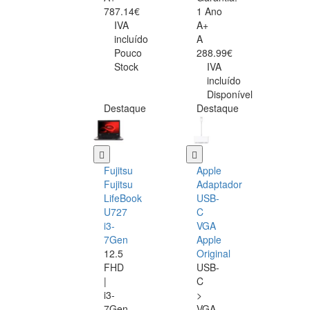
787.14€
1 Ano
IVA
A+
incluído
A
Pouco
288.99€
Stock
IVA
incluído
Disponível
Destaque
Destaque
Fujitsu
Apple
Fujitsu
Adaptador
LifeBook
USB-
U727
C
i3-
VGA
7Gen
Apple
12.5
Original
FHD
USB-
|
C
i3-
>
7Gen
VGA