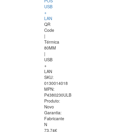
POS
USB
+
LAN
QR
Code
|
Térmica
80MM
|
USB
+
LAN
SKU:
0130014018
MPN:
P4380230ULB
Produto:
Novo
Garantia:
Fabricante
N
73.74€