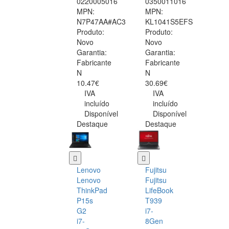
0220005016
0350011016
MPN:
MPN:
N7P47AA#AC3
KL1041S5EFS
Produto:
Produto:
Novo
Novo
Garantia:
Garantia:
Fabricante
Fabricante
N
N
10.47€
30.69€
IVA
IVA
incluído
incluído
Disponível
Disponível
Destaque
Destaque
Lenovo
Fujitsu
Lenovo
Fujitsu
ThinkPad
LifeBook
P15s
T939
G2
i7-
i7-
8Gen