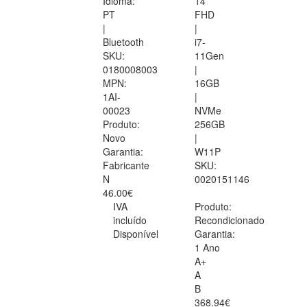
Idioma:
14
PT
FHD
|
|
Bluetooth
i7-
SKU:
11Gen
0180008003
|
MPN:
16GB
1AI-
|
00023
NVMe
Produto:
256GB
Novo
|
Garantia:
W11P
Fabricante
SKU:
N
0020151146
46.00€
IVA
Produto:
incluído
Recondicionado
Disponível
Garantia:
1 Ano
A+
A
B
368.94€