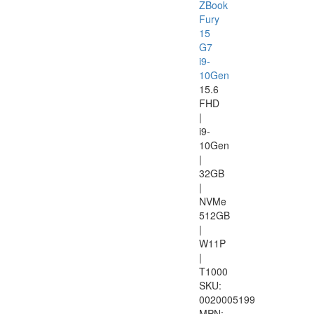
ZBook
Fury
15
G7
i9-
10Gen
15.6
FHD
|
i9-
10Gen
|
32GB
|
NVMe
512GB
|
W11P
|
T1000
SKU:
0020005199
MPN: