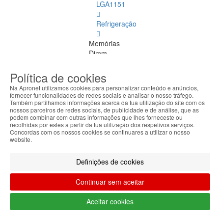
LGA1151
Refrigeração
Memórias
Dimm
Memórias
Política de cookies
Dimm
Na Apronet utilizamos cookies para personalizar conteúdo e anúncios,
Ver
fornecer funcionalidades de redes sociais e analisar o nosso tráfego.
todos
Também partilhamos informações acerca da tua utilização do site com os
nossos parceiros de redes sociais, de publicidade e de análise, que as
podem combinar com outras informações que lhes forneceste ou
DDR
recolhidas por estes a partir da tua utilização dos respetivos serviços.
4
Concordas com os nossos cookies se continuares a utilizar o nosso
website.
ECC
DDR
Definições de cookies
1
Continuar sem aceitar
DDR
2
Aceitar cookies