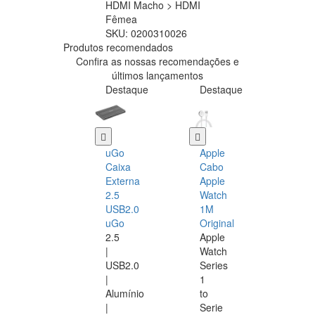
HDMI Macho > HDMI
Fêmea
SKU:
0200310026
Produtos recomendados
Confira as nossas recomendações e
últimos lançamentos
Destaque
Destaque
uGo
Apple
Caixa
Cabo
Externa
Apple
2.5
Watch
USB2.0
1M
uGo
Original
2.5
Apple
|
Watch
USB2.0
Series
|
1
Alumínio
to
|
Serie