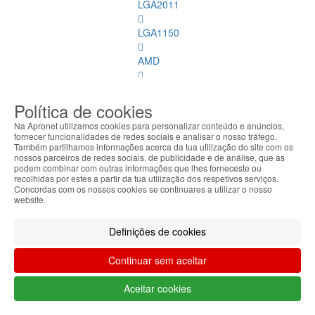
LGA2011
LGA1150
AMD
LGA1151
Política de cookies
Refrigeração
Na Apronet utilizamos cookies para personalizar conteúdo e anúncios,
fornecer funcionalidades de redes sociais e analisar o nosso tráfego.
Memórias
Também partilhamos informações acerca da tua utilização do site com os
nossos parceiros de redes sociais, de publicidade e de análise, que as
Dimm
podem combinar com outras informações que lhes forneceste ou
recolhidas por estes a partir da tua utilização dos respetivos serviços.
Memórias
Concordas com os nossos cookies se continuares a utilizar o nosso
website.
Dimm
Ver
todos
Definições de cookies
DDR
Continuar sem aceitar
4
ECC
Aceitar cookies
DDR