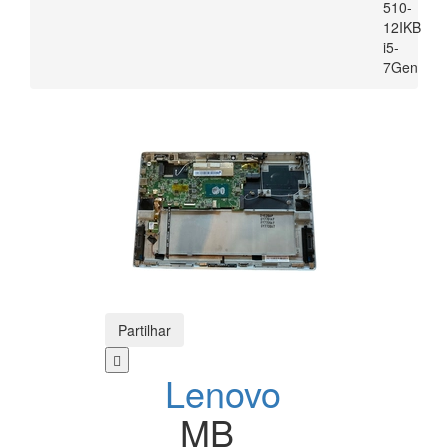
510-
12IKB
i5-
7Gen
Partilhar
Lenovo
MB