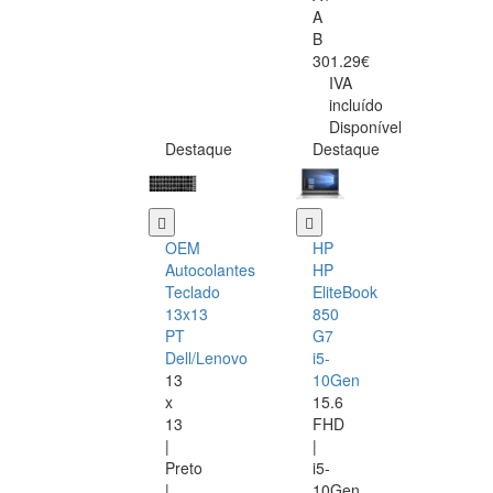
A
B
301.29€
IVA
incluído
Disponível
Destaque
Destaque
OEM
HP
Autocolantes
HP
Teclado
EliteBook
13x13
850
PT
G7
Dell/Lenovo
i5-
13
10Gen
x
15.6
13
FHD
|
|
Preto
i5-
|
10Gen