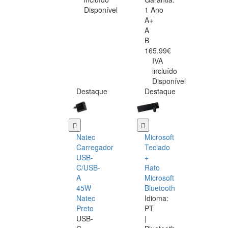
Disponível
1 Ano
A+
A
B
165.99€
IVA
incluído
Disponível
Destaque
Destaque
Natec
Microsoft
Carregador
Teclado
USB-
+
C/USB-
Rato
A
Microsoft
45W
Bluetooth
Natec
Idioma:
Preto
PT
USB-
|