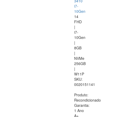
3410
i7-
10Gen
14
FHD
|
i7-
10Gen
|
8GB
|
NVMe
256GB
|
W11P
SKU:
0020151141
Produto:
Recondicionado
Garantia:
1 Ano
A+