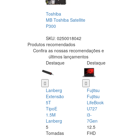
Toshiba
MB Toshiba Satellite
P300
SKU:
0250018042
Produtos recomendados
Confira as nossas recomendações e
últimos lançamentos
Destaque
Destaque
Lanberg
Fujitsu
Extensão
Fujitsu
5T
LifeBook
TipoE
U727
1.5M
i3-
Lanberg
7Gen
5
12.5
Tomadas
FHD