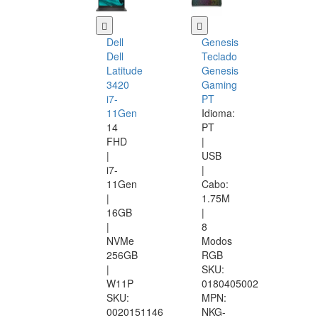
Dell
Genesis
Dell
Teclado
Latitude
Genesis
3420
Gaming
i7-
PT
11Gen
Idioma:
14
PT
FHD
|
|
USB
i7-
|
11Gen
Cabo:
|
1.75M
16GB
|
|
8
NVMe
Modos
256GB
RGB
|
SKU:
W11P
0180405002
SKU:
MPN:
0020151146
NKG-