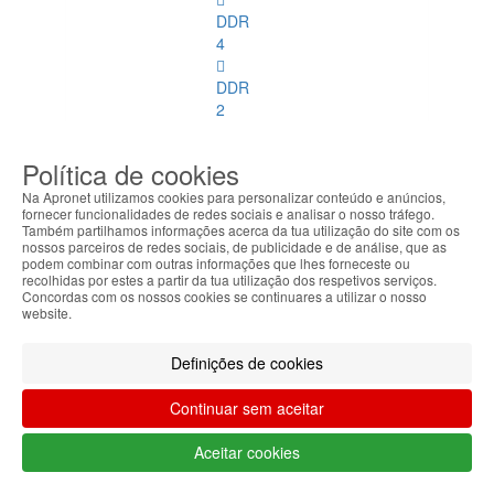
DDR
4
DDR
2
ECC
Política de cookies
DDR
3
Na Apronet utilizamos cookies para personalizar conteúdo e anúncios,
fornecer funcionalidades de redes sociais e analisar o nosso tráfego.
ECC
Também partilhamos informações acerca da tua utilização do site com os
nossos parceiros de redes sociais, de publicidade e de análise, que as
Memórias
podem combinar com outras informações que lhes forneceste ou
recolhidas por estes a partir da tua utilização dos respetivos serviços.
SoDimm
Concordas com os nossos cookies se continuares a utilizar o nosso
website.
Memórias
SoDimm
Definições de cookies
Ver
todos
Continuar sem aceitar
DDR1
Aceitar cookies
DDR2