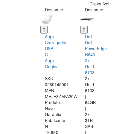
Disponível
Destaque
Destaque
Apple
Dell
Carregador
Dell
USB-
PowerEdge
C
R640
Apple
2x
Original
Gold
6138
SKU:
2x
0260145001
Gold
MPN:
6138
MHJE3ZM/A20W
|
Produto:
64GB
Novo
|
Garantia:
2x
Fabricante
3TB
N
SAS
19.68€
|