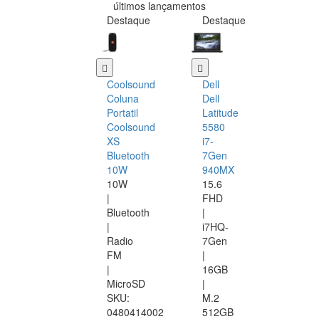
últimos lançamentos
Destaque
Destaque
Coolsound
Dell
Coluna
Dell
Portatil
Latitude
Coolsound
5580
XS
i7-
Bluetooth
7Gen
10W
940MX
10W
15.6
|
FHD
Bluetooth
|
|
i7HQ-
Radio
7Gen
FM
|
|
16GB
MicroSD
|
SKU:
M.2
0480414002
512GB