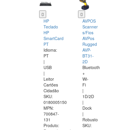
HP
AVPOS
Teclado
Scanner
HP
s/Fios
SmartCard
AVPos
PT
Rugged
Idioma:
AVP-
PT
BT31-
|
2D
USB
Bluetooth
|
+
Leitor
Wi-
Cartões
Fi
Cidadão
|
SKU:
1D/2D
0180005150
|
MPN:
Dock
700847-
|
131
Robusto
Produto:
SKU: