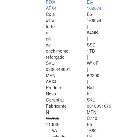
FIXX
E5-
APX4
1680v4
Cola
E5-
ultra
1680v4
forte
|
e
64GB
pó
|
de
SSD
enchimento
1TB
reforçado
|
SKU:
W10P
0300448001
|
MPN:
K2200
APX4
|
Produto:
Rail
Novo
Kit
Garantia:
SKU:
Fabricante
0010091079
N
MPN:
13.15€
C740
11.83€
E5-
IVA
1680
incluído
V4