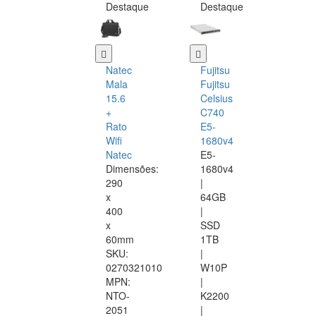
Destaque
Destaque
Natec
Fujitsu
Mala
Fujitsu
15.6
Celsius
+
C740
Rato
E5-
Wifi
1680v4
Natec
E5-
Dimensões:
1680v4
290
|
x
64GB
400
|
x
SSD
60mm
1TB
SKU:
|
0270321010
W10P
MPN:
|
NTO-
K2200
2051
|