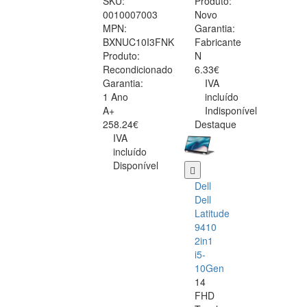
SKU:
Produto:
0010007003
Novo
MPN:
Garantia:
BXNUC10I3FNK
Fabricante
Produto:
N
Recondicionado
6.33€
Garantia:
IVA
1 Ano
incluído
A+
Indisponível
258.24€
Destaque
IVA
incluído
Disponível
Dell
Dell
Latitude
9410
2in1
i5-
10Gen
14
FHD