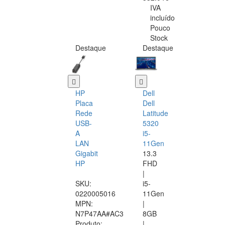
IVA
incluído
Pouco
Stock
Destaque
Destaque
HP
Dell
Placa
Dell
Rede
Latitude
USB-
5320
A
i5-
LAN
11Gen
Gigabit
13.3
HP
FHD
|
SKU:
i5-
0220005016
11Gen
MPN:
|
N7P47AA#AC3
8GB
Produto:
|