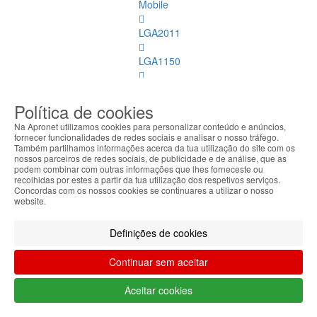
Mobile
LGA2011
LGA1150
AMD
Política de cookies
LGA1151
Na Apronet utilizamos cookies para personalizar conteúdo e anúncios,
fornecer funcionalidades de redes sociais e analisar o nosso tráfego.
Refrigeração
Também partilhamos informações acerca da tua utilização do site com os
nossos parceiros de redes sociais, de publicidade e de análise, que as
podem combinar com outras informações que lhes forneceste ou
Memórias
recolhidas por estes a partir da tua utilização dos respetivos serviços.
Dimm
Concordas com os nossos cookies se continuares a utilizar o nosso
website.
Memórias
Dimm
Definições de cookies
Ver
todos
Continuar sem aceitar
DDR
Aceitar cookies
4
ECC