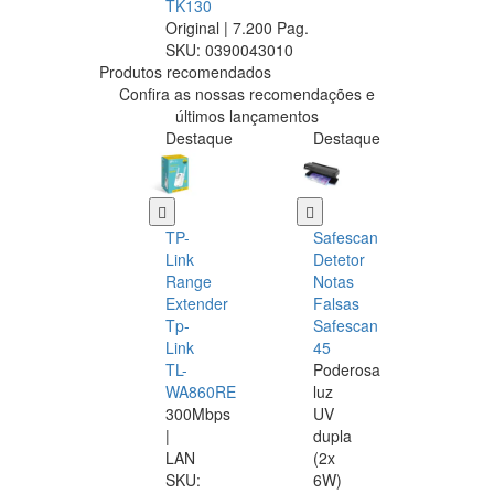
TK130
Original | 7.200 Pag.
SKU:
0390043010
Produtos recomendados
Confira as nossas recomendações e
últimos lançamentos
Destaque
Destaque
TP-
Safescan
Link
Detetor
Range
Notas
Extender
Falsas
Tp-
Safescan
Link
45
TL-
Poderosa
WA860RE
luz
300Mbps
UV
|
dupla
LAN
(2x
SKU:
6W)