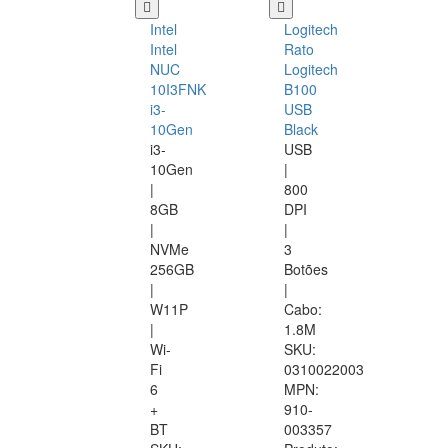
Intel
Logitech
Intel
Rato
NUC
Logitech
10I3FNK
B100
i3-
USB
10Gen
Black
i3-
USB
10Gen
|
|
800
8GB
DPI
|
|
NVMe
3
256GB
Botões
|
|
W11P
Cabo:
|
1.8M
Wi-
SKU:
Fi
0310022003
6
MPN:
+
910-
BT
003357