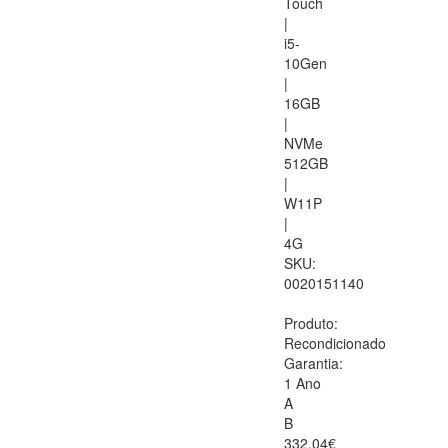
Touch
|
i5-
10Gen
|
16GB
|
NVMe
512GB
|
W11P
|
4G
SKU:
0020151140
Produto:
Recondicionado
Garantia:
1 Ano
A
B
332.04€