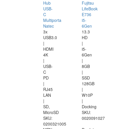
Hub
Fujitsu
USB-
LifeBook
C
E736
Multiporta
i5-
Natec
6Gen
3x
13.3
USB3.0
HD
|
|
HDMI
i5-
4K
6Gen
|
|
USB-
8GB
C
|
PD
SSD
|
128GB
RJ45
|
LAN
W10P
|
|
SD,
Docking
MicroSD
SKU:
SKU:
0020091027
0200321005