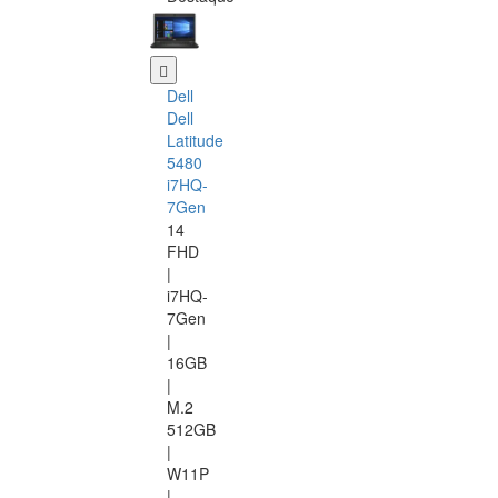
Dell
Dell
Latitude
5480
i7HQ-
7Gen
14
FHD
|
i7HQ-
7Gen
|
16GB
|
M.2
512GB
|
W11P
|