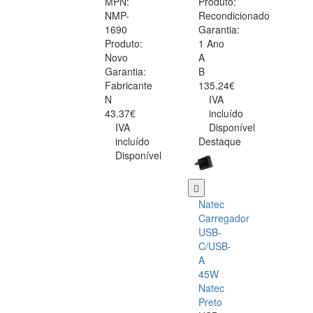
MPN:
Produto:
NMP-
Recondicionado
1690
Garantia:
Produto:
1 Ano
Novo
A
Garantia:
B
Fabricante
135.24€
N
IVA
43.37€
incluído
IVA
Disponível
incluído
Destaque
Disponível
Natec
Carregador
USB-
C/USB-
A
45W
Natec
Preto