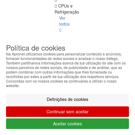
CPUs e
Refrigeração
Ver
todos
LGA775
Política de cookies
LGA1155
Na Apronet utilizamos cookies para personalizar conteúdo e anúncios,
fornecer funcionalidades de redes sociais e analisar o nosso tráfego.
LGA1156
Também partilhamos informações acerca da tua utilização do site com os
nossos parceiros de redes sociais, de publicidade e de análise, que as
Mobile
podem combinar com outras informações que lhes forneceste ou
recolhidas por estes a partir da tua utilização dos respetivos serviços.
Concordas com os nossos cookies se continuares a utilizar o nosso
LGA2011
website.
LGA1150
Definições de cookies
AMD
Continuar sem aceitar
LGA1151
Aceitar cookies
Refrigeração