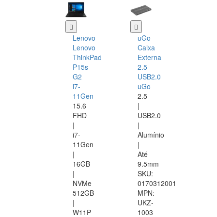
Lenovo
uGo
Lenovo
Caixa
ThinkPad
Externa
P15s
2.5
G2
USB2.0
i7-
uGo
11Gen
2.5
15.6
|
FHD
USB2.0
|
|
i7-
Alumínio
11Gen
|
|
Até
16GB
9.5mm
|
SKU:
NVMe
0170312001
512GB
MPN:
|
UKZ-
W11P
1003