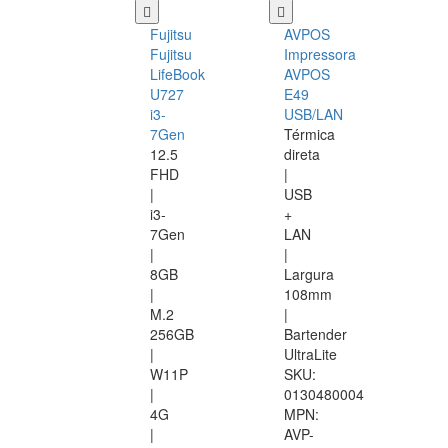
Fujitsu
AVPOS
Fujitsu
Impressora
LifeBook
AVPOS
U727
E49
i3-
USB/LAN
7Gen
Térmica
12.5
direta
FHD
|
|
USB
i3-
+
7Gen
LAN
|
|
8GB
Largura
|
108mm
M.2
|
256GB
Bartender
|
UltraLite
W11P
SKU:
|
0130480004
4G
MPN:
|
AVP-