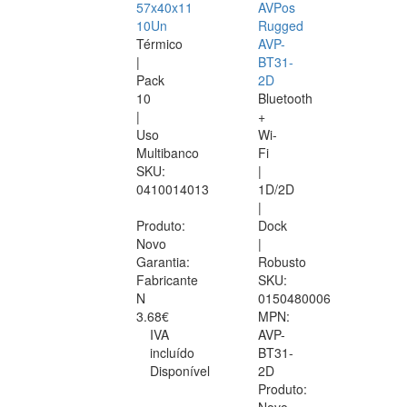
57x40x11
AVPos
10Un
Rugged
Térmico
AVP-
|
BT31-
Pack
2D
10
Bluetooth
|
+
Uso
Wi-
Multibanco
Fi
SKU:
|
0410014013
1D/2D
|
Produto:
Dock
Novo
|
Garantia:
Robusto
Fabricante
SKU:
N
0150480006
3.68€
MPN:
IVA
AVP-
incluído
BT31-
Disponível
2D
Produto: