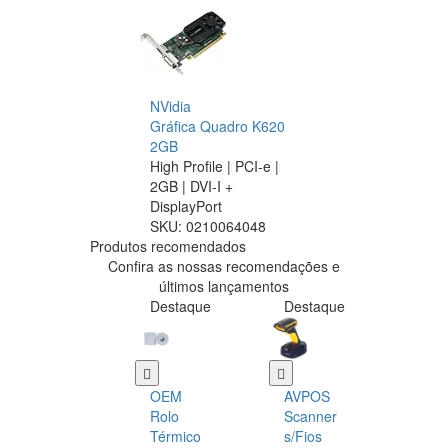
NVidia
Gráfica Quadro K620
2GB
High Profile | PCI-e |
2GB | DVI-I +
DisplayPort
SKU:
0210064048
Produtos recomendados
Confira as nossas recomendações e
últimos lançamentos
Destaque
Destaque
OEM
AVPOS
Rolo
Scanner
Térmico
s/Fios