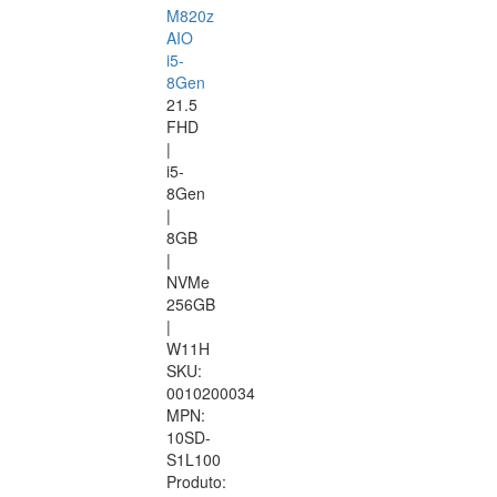
M820z
AIO
i5-
8Gen
21.5
FHD
|
i5-
8Gen
|
8GB
|
NVMe
256GB
|
W11H
SKU:
0010200034
MPN:
10SD-
S1L100
Produto: