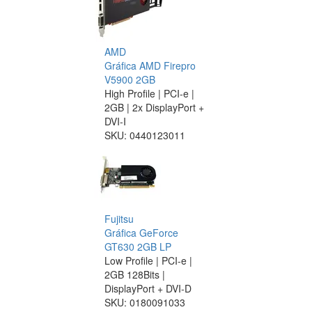
AMD
Gráfica AMD Firepro
V5900 2GB
High Profile | PCI-e |
2GB | 2x DisplayPort +
DVI-I
SKU:
0440123011
Fujitsu
Gráfica GeForce
GT630 2GB LP
Low Profile | PCI-e |
2GB 128Bits |
DisplayPort + DVI-D
SKU:
0180091033