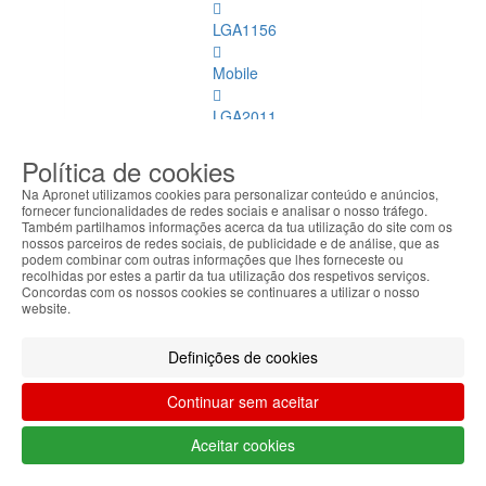
LGA1156
Mobile
LGA2011
LGA1150
Política de cookies
Na Apronet utilizamos cookies para personalizar conteúdo e anúncios,
AMD
fornecer funcionalidades de redes sociais e analisar o nosso tráfego.
Também partilhamos informações acerca da tua utilização do site com os
nossos parceiros de redes sociais, de publicidade e de análise, que as
LGA1151
podem combinar com outras informações que lhes forneceste ou
recolhidas por estes a partir da tua utilização dos respetivos serviços.
Refrigeração
Concordas com os nossos cookies se continuares a utilizar o nosso
website.
Memórias
Dimm
Definições de cookies
Memórias
Continuar sem aceitar
Dimm
Ver
Aceitar cookies
todos