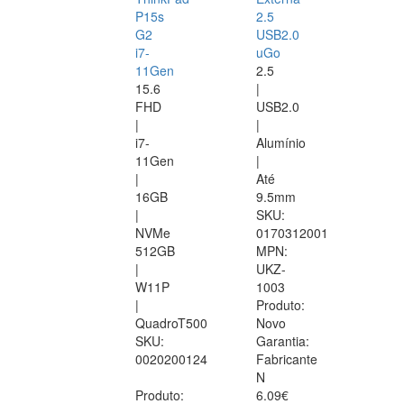
P15s
2.5
G2
USB2.0
i7-
uGo
11Gen
2.5
15.6
|
FHD
USB2.0
|
|
i7-
Alumínio
11Gen
|
|
Até
16GB
9.5mm
|
SKU:
NVMe
0170312001
512GB
MPN:
|
UKZ-
W11P
1003
|
Produto:
QuadroT500
Novo
SKU:
Garantia:
0020200124
Fabricante
N
Produto:
6.09€