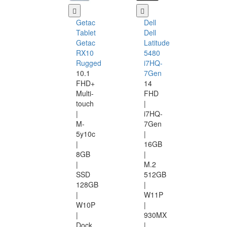
Getac
Dell
Tablet
Dell
Getac
Latitude
RX10
5480
Rugged
i7HQ-
10.1
7Gen
FHD+
14
Multi-
FHD
touch
|
|
i7HQ-
M-
7Gen
5y10c
|
|
16GB
8GB
|
|
M.2
SSD
512GB
128GB
|
|
W11P
W10P
|
|
930MX
Dock
|