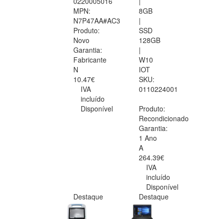
0220005016
|
MPN:
8GB
N7P47AA#AC3
|
Produto:
SSD
Novo
128GB
Garantia:
|
Fabricante
W10
N
IOT
10.47€
SKU:
IVA
0110224001
incluído
Disponível
Produto:
Recondicionado
Garantia:
1 Ano
A
264.39€
IVA
incluído
Disponível
Destaque
Destaque