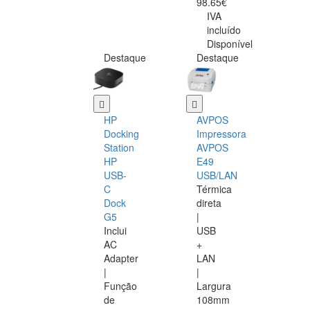
98.65€
IVA
incluído
Disponível
Destaque
Destaque
HP
AVPOS
Docking
Impressora
Station
AVPOS
HP
E49
USB-
USB/LAN
C
Térmica
Dock
direta
G5
|
Inclui
USB
AC
+
Adapter
LAN
|
|
Função
Largura
de
108mm