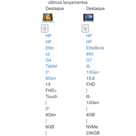
últimos lançamentos
Destaque
Destaque
HP
HP
HP
HP
Elite
EliteBook
x2
850
G4
G7
Tablet
i5-
i7-
10Gen
8Gen
15.6
13
FHD
FHD+
|
Touch
i5-
|
10Gen
i7-
|
8Gen
8GB
|
|
8GB
NVMe
|
256GB