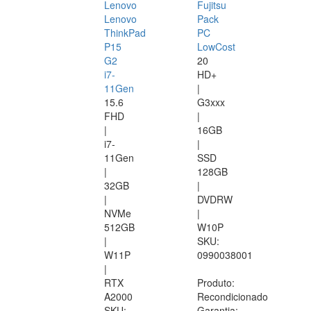
Lenovo
Fujitsu
Lenovo
Pack
ThinkPad
PC
P15
LowCost
G2
20
i7-
HD+
11Gen
|
15.6
G3xxx
FHD
|
|
16GB
i7-
|
11Gen
SSD
|
128GB
32GB
|
|
DVDRW
NVMe
|
512GB
W10P
|
SKU:
W11P
0990038001
|
RTX
Produto:
A2000
Recondicionado
SKU:
Garantia: