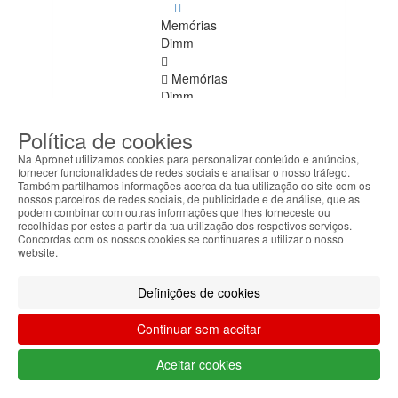
Memórias
Dimm
Memórias
Dimm
Ver
todos
Política de cookies
Na Apronet utilizamos cookies para personalizar conteúdo e anúncios,
DDR
fornecer funcionalidades de redes sociais e analisar o nosso tráfego.
4
Também partilhamos informações acerca da tua utilização do site com os
nossos parceiros de redes sociais, de publicidade e de análise, que as
ECC
podem combinar com outras informações que lhes forneceste ou
recolhidas por estes a partir da tua utilização dos respetivos serviços.
DDR
Concordas com os nossos cookies se continuares a utilizar o nosso
website.
1
DDR
Definições de cookies
2
Continuar sem aceitar
DDR
3
Aceitar cookies