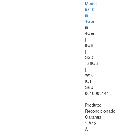
Model
5810
i5-
4Gen
i5-
4Gen
|
8GB
|
SSD
128GB
|
W10
IOT
SKU:
0010005144
Produto:
Recondicionado
Garantia:
1 Ano
A