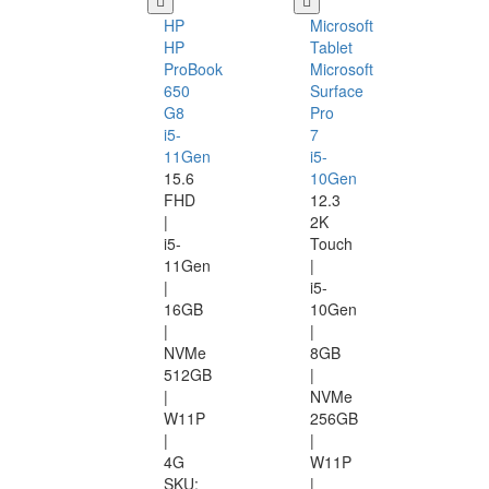
HP
Microsoft
HP
Tablet
ProBook
Microsoft
650
Surface
G8
Pro
i5-
7
11Gen
i5-
15.6
10Gen
FHD
12.3
|
2K
i5-
Touch
11Gen
|
|
i5-
16GB
10Gen
|
|
NVMe
8GB
512GB
|
|
NVMe
W11P
256GB
|
|
4G
W11P
SKU:
|