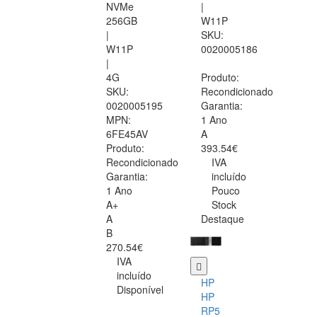
NVMe
|
256GB
W11P
|
SKU:
W11P
0020005186
|
4G
Produto:
SKU:
Recondicionado
0020005195
Garantia:
MPN:
1 Ano
6FE45AV
A
Produto:
393.54€
Recondicionado
IVA
Garantia:
incluído
1 Ano
Pouco
A+
Stock
A
Destaque
B
270.54€
IVA
incluído
HP
Disponível
HP
RP5