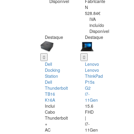
Disponível
Fabricante
N
528.84€
IVA
incluído
Disponível
Destaque
Destaque
Dell
Lenovo
Docking
Lenovo
Station
ThinkPad
Dell
P15s
Thunderbolt
G2
TB16
i7-
K16A
11Gen
Inclui
15.6
Cabo
FHD
Thunderbolt
|
+
i7-
AC
11Gen