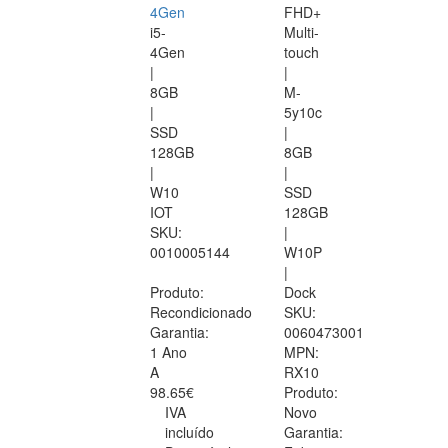
4Gen
FHD+
i5-
Multi-
4Gen
touch
|
|
8GB
M-
|
5y10c
SSD
|
128GB
8GB
|
|
W10
SSD
IOT
128GB
SKU:
|
0010005144
W10P
|
Produto:
Dock
Recondicionado
SKU:
Garantia:
0060473001
1 Ano
MPN:
A
RX10
98.65€
Produto:
IVA
Novo
incluído
Garantia: