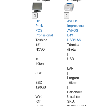
HP
AVPOS
Pack
Impressora
POS
AVPOS
Profissional
E49
Toshiba
USB/LAN
15"
Térmica
NOVO
direta
|
|
i5-
USB
4Gen
+
|
LAN
8GB
|
|
Largura
SSD
108mm
128GB
|
|
Bartender
W10
UltraLite
IOT
SKU: