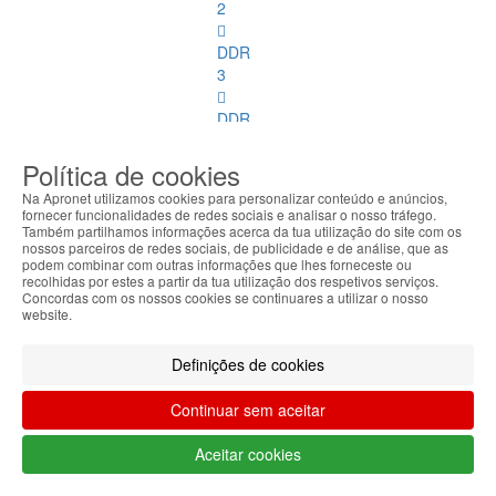
2
DDR
3
DDR
4
Política de cookies
DDR
Na Apronet utilizamos cookies para personalizar conteúdo e anúncios,
2
fornecer funcionalidades de redes sociais e analisar o nosso tráfego.
ECC
Também partilhamos informações acerca da tua utilização do site com os
nossos parceiros de redes sociais, de publicidade e de análise, que as
podem combinar com outras informações que lhes forneceste ou
DDR
recolhidas por estes a partir da tua utilização dos respetivos serviços.
3
Concordas com os nossos cookies se continuares a utilizar o nosso
website.
ECC
Memórias
Definições de cookies
SoDimm
Continuar sem aceitar
Memórias
SoDimm
Aceitar cookies
Ver
todos