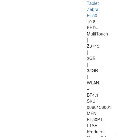
Tablet
Zebra
ET50
10.8
FHD+
MultiTouch
|
Z3745
|
2GB
|
32GB
|
WLAN
+
BT4.1
SKU:
0060156001
MPN:
ET50PT-
L1SE
Produto: