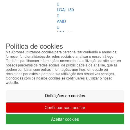
LGA1150
AMD
LGA1151
Política de cookies
Refrigeração
Na Apronet utilizamos cookies para personalizar conteúdo e anúncios,
Memórias
fornecer funcionalidades de redes sociais e analisar o nosso tráfego.
Também partilhamos informações acerca da tua utilização do site com os
Dimm
nossos parceiros de redes sociais, de publicidade e de análise, que as
podem combinar com outras informações que lhes forneceste ou
Memórias
recolhidas por estes a partir da tua utilização dos respetivos serviços.
Concordas com os nossos cookies se continuares a utilizar o nosso
Dimm
website.
Ver
todos
Definições de cookies
DDR
Continuar sem aceitar
4
ECC
Aceitar cookies
DDR