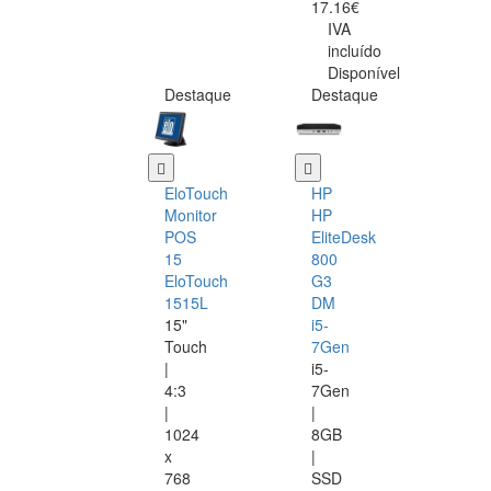
17.16€
IVA
incluído
Disponível
Destaque
Destaque
EloTouch
HP
Monitor
HP
POS
EliteDesk
15
800
EloTouch
G3
1515L
DM
15"
i5-
Touch
7Gen
|
i5-
4:3
7Gen
|
|
1024
8GB
x
|
768
SSD