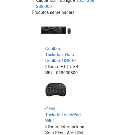
Clique
aqui
, ou ligue
+351 256
289 000
Produtos semelhantes
Coolbox
Teclado + Rato
Coolbox USB PT
Idioma: PT | USB
SKU:
0180398001
OEM
Teclado TouchPad
WiFi
Idioma: Internacional |
Sem Fios | Até 10M