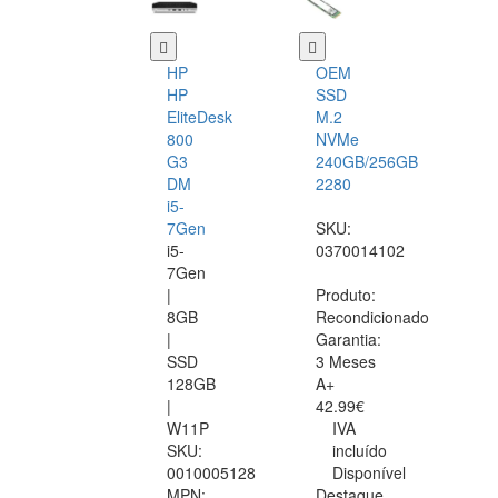
HP
OEM
HP
SSD
EliteDesk
M.2
800
NVMe
G3
240GB/256GB
DM
2280
i5-
7Gen
SKU:
i5-
0370014102
7Gen
|
Produto:
8GB
Recondicionado
|
Garantia:
SSD
3 Meses
128GB
A+
|
42.99€
W11P
IVA
SKU:
incluído
0010005128
Disponível
MPN:
Destaque