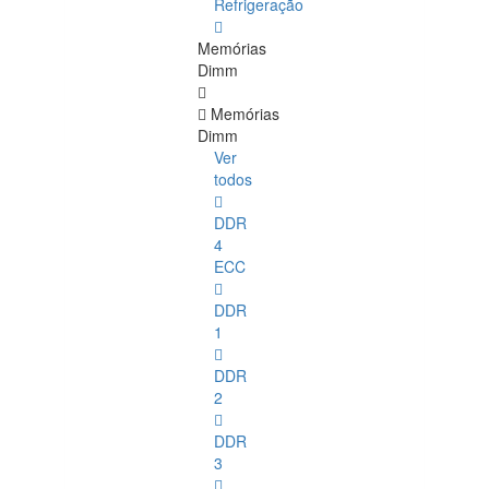
Refrigeração
Memórias
Dimm
Memórias
Dimm
Ver
todos
DDR
4
ECC
DDR
1
DDR
2
DDR
3