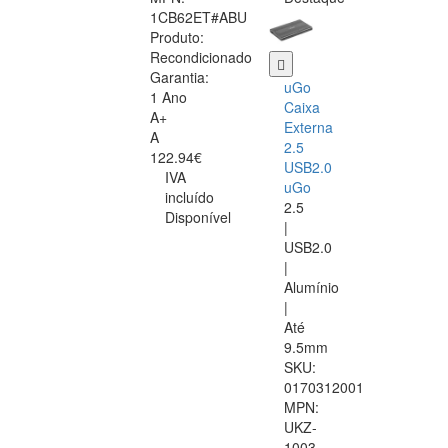
1CB62ET#ABU
Produto:
Recondicionado
Garantia:
uGo
1 Ano
Caixa
A+
Externa
A
2.5
122.94€
USB2.0
IVA
uGo
incluído
2.5
Disponível
|
USB2.0
|
Alumínio
|
Até
9.5mm
SKU:
0170312001
MPN:
UKZ-
1003