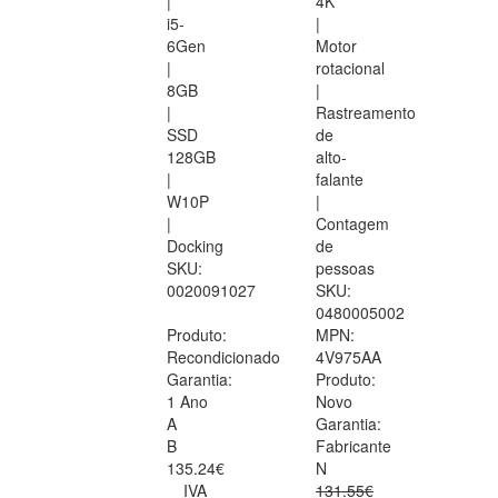
|
4K
i5-
|
6Gen
Motor
|
rotacional
8GB
|
|
Rastreamento
SSD
de
128GB
alto-
|
falante
W10P
|
|
Contagem
Docking
de
SKU:
pessoas
0020091027
SKU:
0480005002
Produto:
MPN:
Recondicionado
4V975AA
Garantia:
Produto:
1 Ano
Novo
A
Garantia:
B
Fabricante
135.24€
N
IVA
131.55€