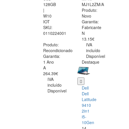
128GB
MJ1L2ZM/A
|
Produto:
W10
Novo
IOT
Garantia:
SKU:
Fabricante
0110224001
N
13.15€
Produto:
IVA
Recondicionado
incluído
Garantia:
Disponível
1 Ano
Destaque
A
264.39€
IVA
incluído
Dell
Disponível
Dell
Latitude
9410
2in1
i5-
10Gen
14