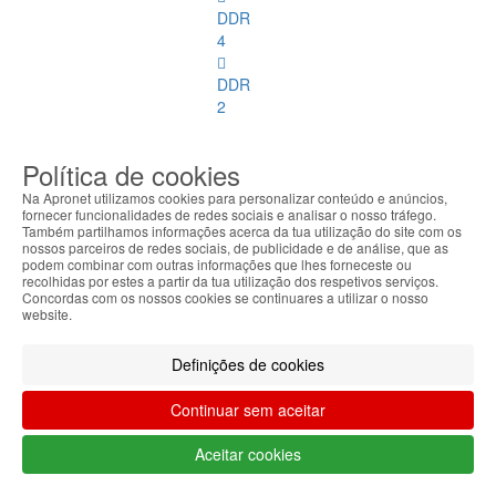
DDR
4
DDR
2
ECC
Política de cookies
DDR
3
Na Apronet utilizamos cookies para personalizar conteúdo e anúncios,
fornecer funcionalidades de redes sociais e analisar o nosso tráfego.
ECC
Também partilhamos informações acerca da tua utilização do site com os
nossos parceiros de redes sociais, de publicidade e de análise, que as
Memórias
podem combinar com outras informações que lhes forneceste ou
recolhidas por estes a partir da tua utilização dos respetivos serviços.
SoDimm
Concordas com os nossos cookies se continuares a utilizar o nosso
website.
Memórias
SoDimm
Definições de cookies
Ver
todos
Continuar sem aceitar
DDR1
Aceitar cookies
DDR2