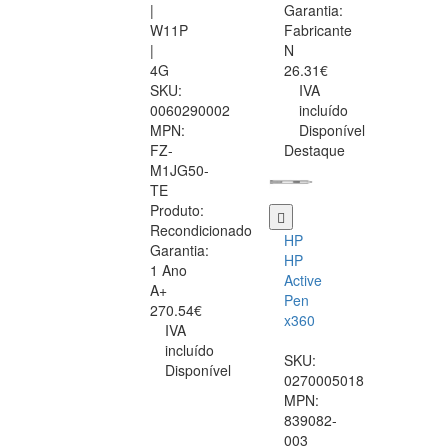
|
Garantia:
W11P
Fabricante
|
N
4G
26.31€
SKU:
IVA
0060290002
incluído
MPN:
Disponível
FZ-
Destaque
M1JG50-
TE
Produto:
Recondicionado
HP
Garantia:
HP
1 Ano
Active
A+
Pen
270.54€
x360
IVA
incluído
SKU:
Disponível
0270005018
MPN:
839082-
003