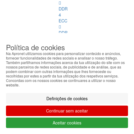
DDR
4
ECC
DDR
1
Política de cookies
DDR
Na Apronet utilizamos cookies para personalizar conteúdo e anúncios,
2
fornecer funcionalidades de redes sociais e analisar o nosso tráfego.
Também partilhamos informações acerca da tua utilização do site com os
nossos parceiros de redes sociais, de publicidade e de análise, que as
DDR
podem combinar com outras informações que lhes forneceste ou
3
recolhidas por estes a partir da tua utilização dos respetivos serviços.
Concordas com os nossos cookies se continuares a utilizar o nosso
website.
DDR
4
Definições de cookies
DDR
2
Continuar sem aceitar
ECC
Aceitar cookies
DDR