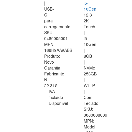
|
i5-
USB-
10Gen
C
12.3
para
2K
carregamento
Touch
SKU:
|
0480005001
i5-
MPN:
10Gen
169H9AA#ABB
|
Produto:
8GB
Novo
|
Garantia:
NVMe
Fabricante
256GB
N
|
22.31€
W11P
IVA
|
incluído
Com
Disponível
Teclado
SKU:
0060008009
MPN:
Model