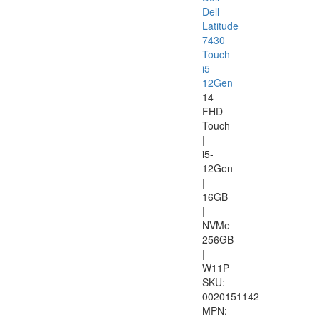
Dell
Latitude
7430
Touch
i5-
12Gen
14
FHD
Touch
|
i5-
12Gen
|
16GB
|
NVMe
256GB
|
W11P
SKU:
0020151142
MPN: