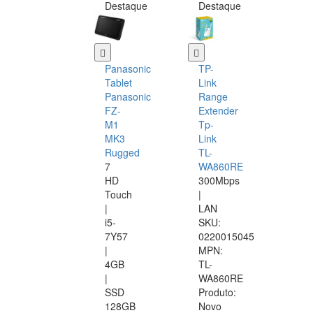
Destaque
Destaque
Panasonic
TP-
Tablet
Link
Panasonic
Range
FZ-
Extender
M1
Tp-
MK3
Link
Rugged
TL-
7
WA860RE
HD
300Mbps
Touch
|
|
LAN
i5-
SKU:
7Y57
0220015045
|
MPN:
4GB
TL-
|
WA860RE
SSD
Produto:
128GB
Novo