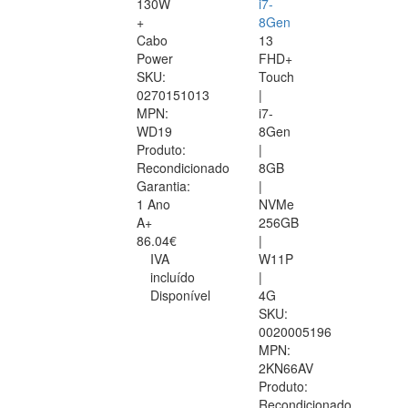
130W
i7-
+
8Gen
Cabo
13
Power
FHD+
SKU:
Touch
0270151013
|
MPN:
i7-
WD19
8Gen
Produto:
|
Recondicionado
8GB
Garantia:
|
1 Ano
NVMe
A+
256GB
86.04€
|
IVA
W11P
incluído
|
Disponível
4G
SKU:
0020005196
MPN:
2KN66AV
Produto:
Recondicionado