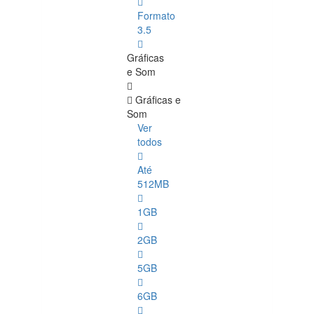
Formato
3.5
Gráficas
e Som
Gráficas e
Som
Ver
todos
Até
512MB
1GB
2GB
5GB
6GB