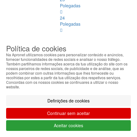
Polegadas
24
Polegadas
27
Polegadas
Política de cookies
Outras
Na Apronet utilizamos cookies para personalizar conteúdo e anúncios,
fornecer funcionalidades de redes sociais e analisar o nosso tráfego.
Dimensões
Também partilhamos informações acerca da tua utilização do site com os
nossos parceiros de redes sociais, de publicidade e de análise, que as
Suportes
podem combinar com outras informações que lhes forneceste ou
recolhidas por estes a partir da tua utilização dos respetivos serviços.
Concordas com os nossos cookies se continuares a utilizar o nosso
Teclados
website.
e Ratos
Definições de cookies
Teclados e
Ratos
Continuar sem aceitar
Ver
todos
Aceitar cookies
Teclado