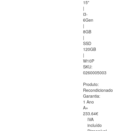
15"
|
i3-
6Gen
|
8GB
|
SSD
120GB
|
W10P
SKU:
0260005003
Produto:
Recondicionado
Garantia:
1 Ano
A+
233.64€
IVA
incluído