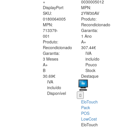
+
0030005012
DisplayPort
MPN:
SKU:
2YW30AV
0180064005
Produto:
MPN:
Recondicionado
713379-
Garantia:
001
1 Ano
Produto:
A+
Recondicionado
307.44€
Garantia:
IVA
3 Meses
incluído
A+
Pouco
B
Stock
30.69€
Destaque
IVA
incluído
Disponível
EloTouch
Pack
POS
LowCost
EloTouch