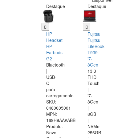
Disponível
Destaque
Destaque
HP
Fujitsu
Headset
Fujitsu
HP
LifeBook
Earbuds
T939
G2
i7-
Bluetooth
8Gen
|
13.3
USB-
FHD
C
Touch
para
|
carregamento
i7-
SKU:
8Gen
0480005001
|
MPN:
8GB
169H9AA#ABB
|
Produto:
NVMe
Novo
256GB