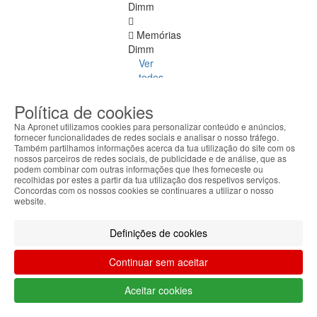
Dimm
Memórias
Dimm
Ver
todos
DDR
Política de cookies
4
Na Apronet utilizamos cookies para personalizar conteúdo e anúncios,
ECC
fornecer funcionalidades de redes sociais e analisar o nosso tráfego.
Também partilhamos informações acerca da tua utilização do site com os
nossos parceiros de redes sociais, de publicidade e de análise, que as
DDR
podem combinar com outras informações que lhes forneceste ou
1
recolhidas por estes a partir da tua utilização dos respetivos serviços.
Concordas com os nossos cookies se continuares a utilizar o nosso
website.
DDR
2
Definições de cookies
DDR
3
Continuar sem aceitar
DDR
Aceitar cookies
4