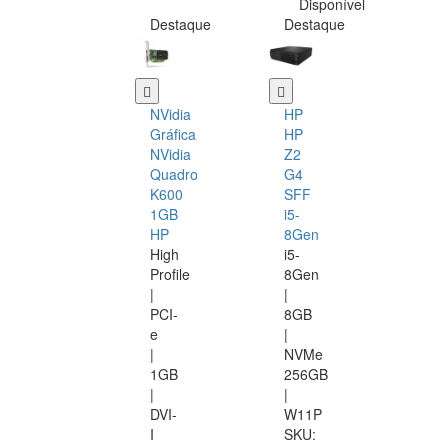
Disponível
Destaque
Destaque
NVidia
HP
Gráfica
HP
NVidia
Z2
Quadro
G4
K600
SFF
1GB
i5-
HP
8Gen
High
i5-
Profile
8Gen
|
|
PCI-
8GB
e
|
|
NVMe
1GB
256GB
|
|
DVI-
W11P
I
SKU: