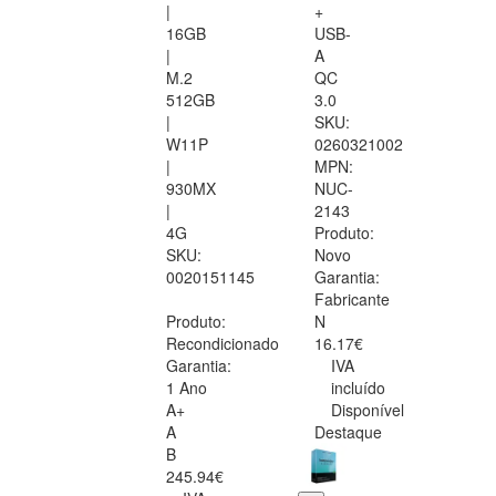
|
+
16GB
USB-
|
A
M.2
QC
512GB
3.0
|
SKU:
W11P
0260321002
|
MPN:
930MX
NUC-
|
2143
4G
Produto:
SKU:
Novo
0020151145
Garantia:
Fabricante
Produto:
N
Recondicionado
16.17€
Garantia:
IVA
1 Ano
incluído
A+
Disponível
A
Destaque
B
245.94€