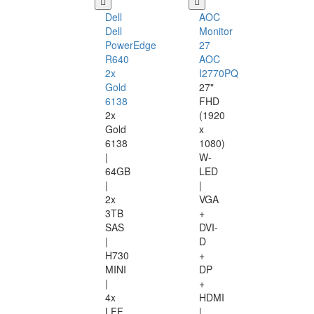
Dell
AOC
Dell
Monitor
PowerEdge
27
R640
AOC
2x
I2770PQ
Gold
27"
6138
FHD
2x
(1920
Gold
x
6138
1080)
|
W-
64GB
LED
|
|
2x
VGA
3TB
+
SAS
DVI-
|
D
H730
+
MINI
DP
|
+
4x
HDMI
LFF
|