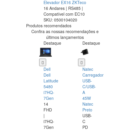
Elevador EX16 ZKTeco
16 Andares | RS485 |
Compatível com EC10
SKU:
0500104020
Produtos recomendados
Confira as nossas recomendações e
últimos lançamentos
Destaque
Destaque
Dell
Natec
Dell
Carregador
Latitude
USB-
5480
C/USB-
i7HQ-
A
7Gen
45W
14
Natec
FHD
Preto
|
USB-
i7HQ-
C
7Gen
PD