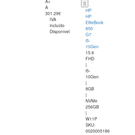
A+
A
HP
301.29€
HP
IVA
EliteBook
incluído
850
Disponível
G7
i5-
10Gen
15.6
FHD
|
i5-
10Gen
|
8GB
|
NVMe
256GB
|
W11P
SKU:
0020005186