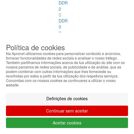
DDR
2
DDR
3
DDR
4
Política de cookies
Na Apronet utilizamos cookies para personalizar conteúdo e anúncios,
DDR
fornecer funcionalidades de redes sociais e analisar o nosso tráfego.
2
Também partilhamos informações acerca da tua utilização do site com os
nossos parceiros de redes sociais, de publicidade e de análise, que as
ECC
podem combinar com outras informações que lhes forneceste ou
recolhidas por estes a partir da tua utilização dos respetivos serviços.
DDR
Concordas com os nossos cookies se continuares a utilizar o nosso
website.
3
ECC
Definições de cookies
Memórias
SoDimm
Continuar sem aceitar
Memórias
Aceitar cookies
SoDimm