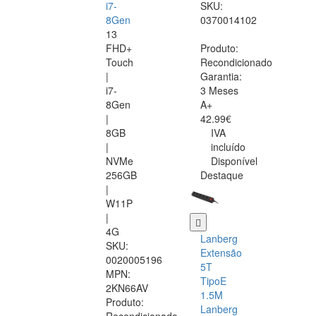
i7-
SKU:
8Gen
0370014102
13
FHD+
Produto:
Touch
Recondicionado
|
Garantia:
i7-
3 Meses
8Gen
A+
|
42.99€
8GB
IVA
|
incluído
NVMe
Disponível
256GB
Destaque
|
W11P
|
4G
Lanberg
SKU:
Extensão
0020005196
5T
MPN:
TipoE
2KN66AV
1.5M
Produto:
Lanberg