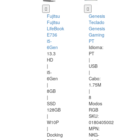
Fujitsu
Genesis
Fujitsu
Teclado
LifeBook
Genesis
E736
Gaming
i5-
PT
6Gen
Idioma:
13.3
PT
HD
|
|
USB
i5-
|
6Gen
Cabo:
|
1.75M
8GB
|
|
8
SSD
Modos
128GB
RGB
|
SKU:
W10P
0180405002
|
MPN:
Docking
NKG-