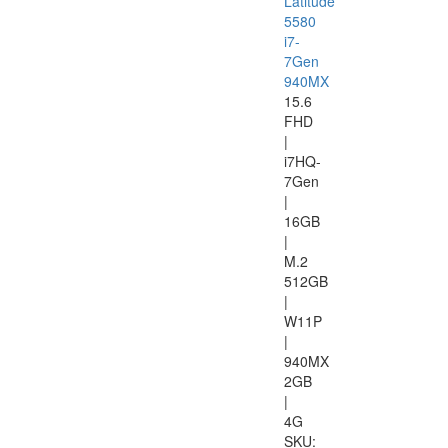
Latitude
5580
i7-
7Gen
940MX
15.6
FHD
|
i7HQ-
7Gen
|
16GB
|
M.2
512GB
|
W11P
|
940MX
2GB
|
4G
SKU: