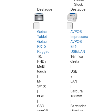
Stock
Destaque
Destaque
Getac
AVPOS
Tablet
Impressora
Getac
AVPOS
RX10
E49
Rugged
USB/LAN
10.1
Térmica
FHD+
direta
Multi-
|
touch
USB
|
+
M-
LAN
5y10c
|
|
Largura
8GB
108mm
|
|
SSD
Bartender
128GB
UltraLite