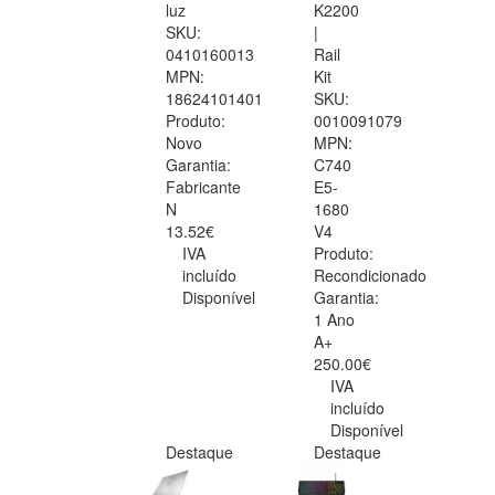
luz
K2200
SKU:
|
0410160013
Rail
MPN:
Kit
18624101401
SKU:
Produto:
0010091079
Novo
MPN:
Garantia:
C740
Fabricante
E5-
N
1680
13.52€
V4
IVA
Produto:
incluído
Recondicionado
Disponível
Garantia:
1 Ano
A+
250.00€
IVA
incluído
Disponível
Destaque
Destaque