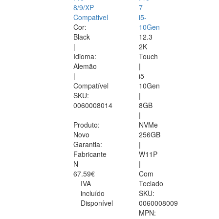
8/9/XP
7
Compativel
i5-
Cor:
10Gen
Black
12.3
|
2K
Idioma:
Touch
Alemão
|
|
i5-
Compatível
10Gen
SKU:
|
0060008014
8GB
|
Produto:
NVMe
Novo
256GB
Garantia:
|
Fabricante
W11P
N
|
67.59€
Com
IVA
Teclado
incluído
SKU:
Disponível
0060008009
MPN: