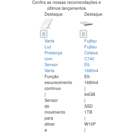
Confira as nossas recomendações e
últimos lançamentos
Destaque
Destaque
Varta
Fujitsu
Luz
Fujitsu
Presença
Celsius
com
C740
Sensor
E5-
Varta
1680v4
Função
E5-
escurecimento
1680v4
contínuo
|
|
64GB
Sensor
|
de
SSD
movimento
1TB
para
|
ativar
W10P
a
|