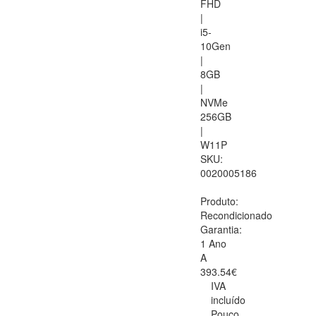
FHD
|
i5-
10Gen
|
8GB
|
NVMe
256GB
|
W11P
SKU:
0020005186
Produto:
Recondicionado
Garantia:
1 Ano
A
393.54€
IVA
incluído
Pouco