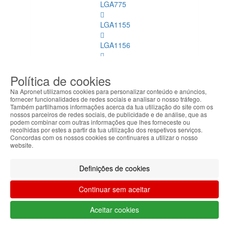
LGA775
LGA1155
LGA1156
Mobile
Política de cookies
LGA2011
Na Apronet utilizamos cookies para personalizar conteúdo e anúncios,
fornecer funcionalidades de redes sociais e analisar o nosso tráfego.
LGA1150
Também partilhamos informações acerca da tua utilização do site com os
nossos parceiros de redes sociais, de publicidade e de análise, que as
podem combinar com outras informações que lhes forneceste ou
AMD
recolhidas por estes a partir da tua utilização dos respetivos serviços.
Concordas com os nossos cookies se continuares a utilizar o nosso
website.
LGA1151
Refrigeração
Definições de cookies
Memórias
Continuar sem aceitar
Dimm
Aceitar cookies
Memórias