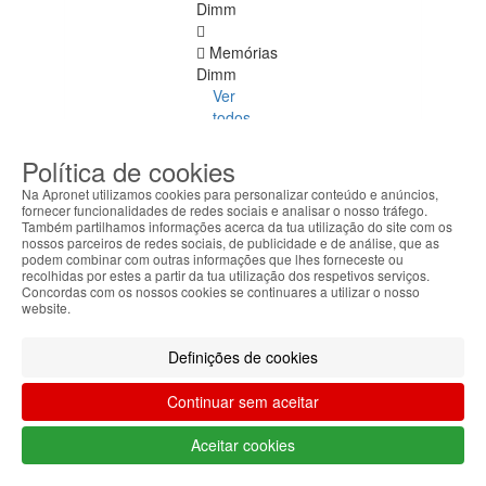
Dimm
Memórias
Dimm
Ver
todos
DDR
Política de cookies
4
Na Apronet utilizamos cookies para personalizar conteúdo e anúncios,
ECC
fornecer funcionalidades de redes sociais e analisar o nosso tráfego.
Também partilhamos informações acerca da tua utilização do site com os
nossos parceiros de redes sociais, de publicidade e de análise, que as
DDR
podem combinar com outras informações que lhes forneceste ou
1
recolhidas por estes a partir da tua utilização dos respetivos serviços.
Concordas com os nossos cookies se continuares a utilizar o nosso
website.
DDR
2
Definições de cookies
DDR
3
Continuar sem aceitar
DDR
Aceitar cookies
4