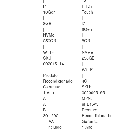
|
13
i7-
FHD+
10Gen
Touch
|
|
8GB
i7-
|
8Gen
NVMe
|
256GB
8GB
|
|
W11P
NVMe
SKU:
256GB
0020151141
|
W11P
Produto:
|
Recondicionado
4G
Garantia:
SKU:
1 Ano
0020005195
A+
MPN:
A
6FE45AV
B
Produto:
301.29€
Recondicionado
IVA
Garantia:
incluído
1 Ano