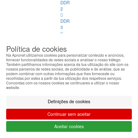
DDR
2
DDR
3
DDR
4
Política de cookies
Na Apronet utilizamos cookies para personalizar conteúdo e anúncios,
DDR
fornecer funcionalidades de redes sociais e analisar o nosso tráfego.
2
Também partilhamos informações acerca da tua utilização do site com os
nossos parceiros de redes sociais, de publicidade e de análise, que as
ECC
podem combinar com outras informações que lhes forneceste ou
recolhidas por estes a partir da tua utilização dos respetivos serviços.
DDR
Concordas com os nossos cookies se continuares a utilizar o nosso
website.
3
ECC
Definições de cookies
Memórias
SoDimm
Continuar sem aceitar
Memórias
Aceitar cookies
SoDimm