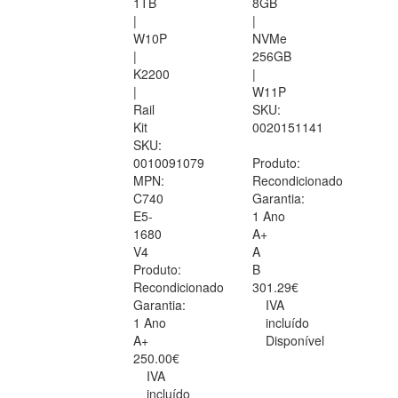
1TB
8GB
|
|
W10P
NVMe
|
256GB
K2200
|
|
W11P
Rail
SKU:
Kit
0020151141
SKU:
0010091079
Produto:
MPN:
Recondicionado
C740
Garantia:
E5-
1 Ano
1680
A+
V4
A
Produto:
B
Recondicionado
301.29€
Garantia:
IVA
1 Ano
incluído
A+
Disponível
250.00€
IVA
incluído