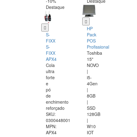
-10%
Destaque
Destaque
HP
S-
Pack
FIXX
POS
S-
Profissional
FIXX
Toshiba
APX4
15"
Cola
NOVO
ultra
|
forte
i5-
e
4Gen
pó
|
de
8GB
enchimento
|
reforçado
SSD
SKU:
128GB
0300448001
|
MPN:
W10
APX4
IOT