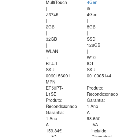
MultiTouch
4Gen
|
i5-
Z3745
4Gen
|
|
2GB
8GB
|
|
32GB
SSD
|
128GB
WLAN
|
+
W10
BT4.1
IOT
SKU:
SKU:
0060156001
0010005144
MPN:
ET50PT-
Produto:
L1SE
Recondicionado
Produto:
Garantia:
Recondicionado
1 Ano
Garantia:
A
1 Ano
98.65€
A
IVA
159.84€
incluído
IVA
Disponível