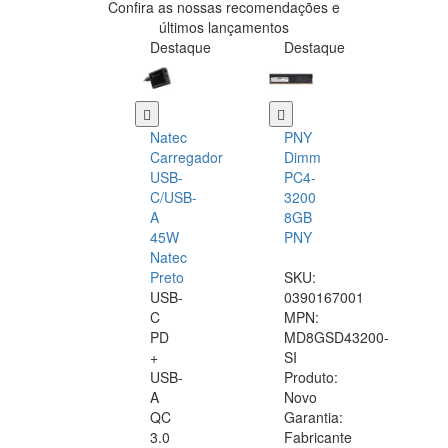
Confira as nossas recomendações e
últimos lançamentos
Destaque
Destaque
Natec
PNY
Carregador
Dimm
USB-
PC4-
C/USB-
3200
A
8GB
45W
PNY
Natec
Preto
SKU:
USB-
0390167001
C
MPN:
PD
MD8GSD43200-
+
SI
USB-
Produto:
A
Novo
QC
Garantia:
3.0
Fabricante