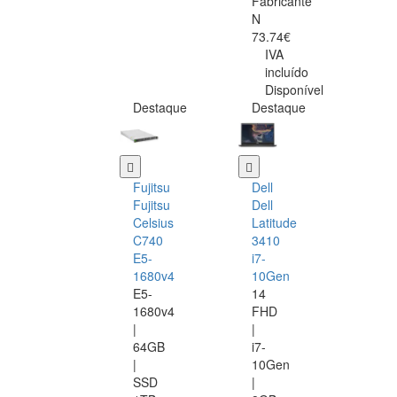
Fabricante
N
73.74€
IVA
incluído
Disponível
Destaque
Destaque
Fujitsu
Dell
Fujitsu
Dell
Celsius
Latitude
C740
3410
E5-
i7-
1680v4
10Gen
E5-
14
1680v4
FHD
|
|
64GB
i7-
|
10Gen
SSD
|