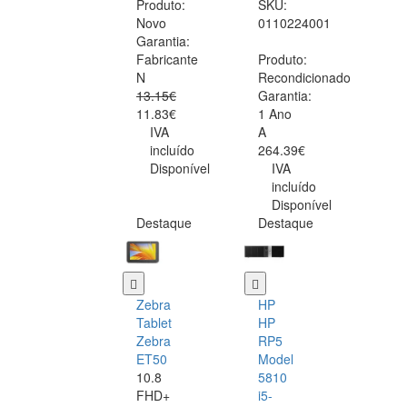
Produto:
SKU:
Novo
0110224001
Garantia:
Fabricante
Produto:
N
Recondicionado
13.15€
Garantia:
11.83€
1 Ano
IVA
A
incluído
264.39€
Disponível
IVA
incluído
Disponível
Destaque
Destaque
Zebra
HP
Tablet
HP
Zebra
RP5
ET50
Model
10.8
5810
FHD+
i5-