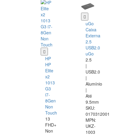
uGo
Caixa
Externa
2.5
USB2.0
uGo
HP
2.5
HP
|
Elite
USB2.0
x2
|
1013
Alumínio
G3
|
i7-
Até
8Gen
9.5mm
Non
SKU:
Touch
0170312001
13
MPN:
FHD+
UKZ-
Non
1003