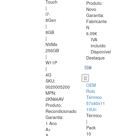
Touch
Produto:
|
Novo
i7-
Garantia:
8Gen
Fabricante
|
N
8GB
6.09€
|
IVA
NVMe
incluído
256GB
Disponível
|
Destaque
W11P
|
4G
SKU:
OEM
0020005200
Rolo
MPN:
Térmico
2KN66AV
57x40x11
Produto:
10Un
Recondicionado
Térmico
Garantia:
|
1 Ano
Pack
A+
10
A