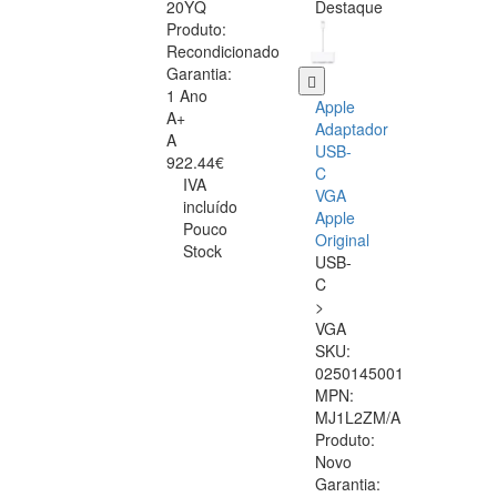
20YQ
Destaque
Produto:
Recondicionado
Garantia:
1 Ano
Apple
A+
Adaptador
A
USB-
922.44€
C
IVA
VGA
incluído
Apple
Pouco
Original
Stock
USB-
C
>
VGA
SKU:
0250145001
MPN:
MJ1L2ZM/A
Produto:
Novo
Garantia: