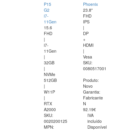
P15
Phoenix
G2
23.8"
i7-
FHD
11Gen
IPS
15.6
|
FHD
DP
|
+
i7-
HDMI
11Gen
|
|
Vesa
32GB
SKU:
|
0080517001
NVMe
512GB
Produto:
|
Novo
W11P
Garantia:
|
Fabricante
RTX
N
A2000
92.19€
SKU:
IVA
0020200125
incluído
MPN:
Disponível