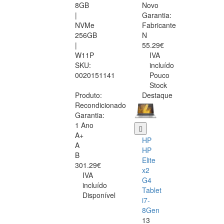
8GB
Novo
|
Garantia:
NVMe
Fabricante
256GB
N
|
55.29€
W11P
IVA
SKU:
incluído
0020151141
Pouco
Stock
Produto:
Destaque
Recondicionado
Garantia:
1 Ano
A+
HP
A
HP
B
Elite
301.29€
x2
IVA
G4
incluído
Tablet
Disponível
i7-
8Gen
13