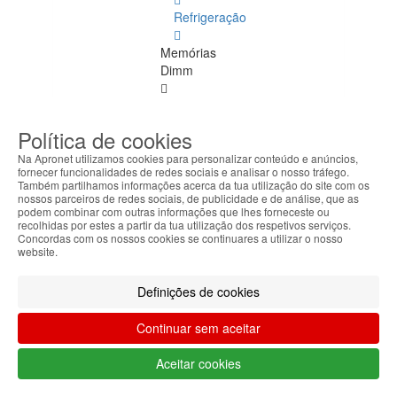
Refrigeração
Memórias
Dimm
Memórias
Dimm
Política de cookies
Ver
todos
Na Apronet utilizamos cookies para personalizar conteúdo e anúncios,
fornecer funcionalidades de redes sociais e analisar o nosso tráfego.
Também partilhamos informações acerca da tua utilização do site com os
DDR
nossos parceiros de redes sociais, de publicidade e de análise, que as
4
podem combinar com outras informações que lhes forneceste ou
recolhidas por estes a partir da tua utilização dos respetivos serviços.
ECC
Concordas com os nossos cookies se continuares a utilizar o nosso
website.
DDR
1
Definições de cookies
DDR
Continuar sem aceitar
2
Aceitar cookies
DDR
3