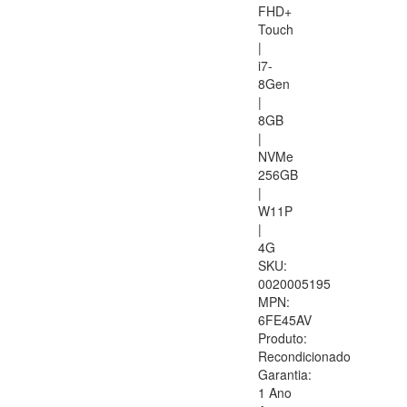
FHD+
Touch
|
i7-
8Gen
|
8GB
|
NVMe
256GB
|
W11P
|
4G
SKU:
0020005195
MPN:
6FE45AV
Produto:
Recondicionado
Garantia:
1 Ano