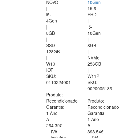
NOVO
10Gen
|
15.6
i5-
FHD
4Gen
|
|
i5-
8GB
10Gen
|
|
SSD
8GB
128GB
|
|
NVMe
W10
256GB
IOT
|
SKU:
W11P
0110224001
SKU:
0020005186
Produto:
Recondicionado
Produto:
Garantia:
Recondicionado
1 Ano
Garantia:
A
1 Ano
264.39€
A
IVA
393.54€
incluído
IVA