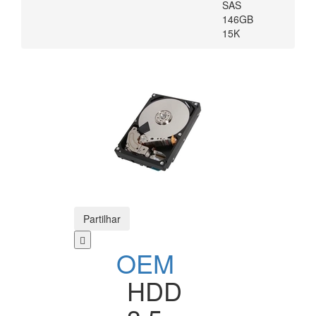
SAS
146GB
15K
Partilhar
OEM
HDD