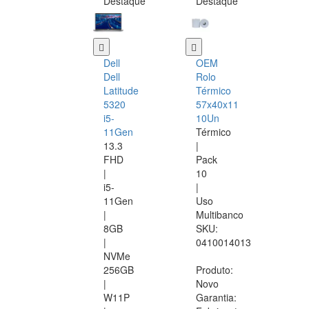
Destaque
Destaque
Dell
OEM
Dell
Rolo
Latitude
Térmico
5320
57x40x11
i5-
10Un
11Gen
Térmico
13.3
|
FHD
Pack
|
10
i5-
|
11Gen
Uso
|
Multibanco
8GB
SKU:
|
0410014013
NVMe
256GB
Produto:
|
Novo
W11P
Garantia: