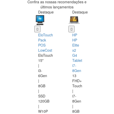
Confira as nossas recomendações e
últimos lançamentos
Destaque
Destaque
EloTouch
HP
Pack
HP
POS
Elite
LowCost
x2
EloTouch
G4
15"
Tablet
|
i7-
i3-
8Gen
6Gen
13
|
FHD+
8GB
Touch
|
|
SSD
i7-
120GB
8Gen
|
|
W10P
8GB