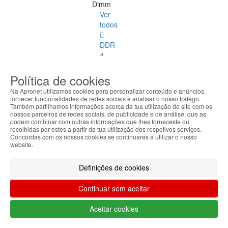
Dimm
Ver
todos
DDR
4
ECC
Política de cookies
DDR
Na Apronet utilizamos cookies para personalizar conteúdo e anúncios,
1
fornecer funcionalidades de redes sociais e analisar o nosso tráfego.
Também partilhamos informações acerca da tua utilização do site com os
nossos parceiros de redes sociais, de publicidade e de análise, que as
DDR
podem combinar com outras informações que lhes forneceste ou
2
recolhidas por estes a partir da tua utilização dos respetivos serviços.
Concordas com os nossos cookies se continuares a utilizar o nosso
website.
DDR
3
Definições de cookies
DDR
4
Continuar sem aceitar
DDR
Aceitar cookies
2