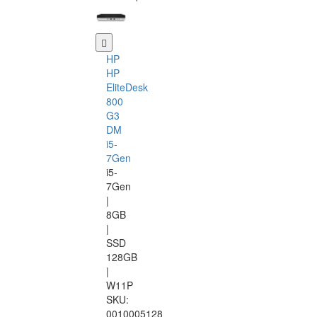
HP
HP
EliteDesk
800
G3
DM
i5-
7Gen
i5-
7Gen
|
8GB
|
SSD
128GB
|
W11P
SKU:
0010005128